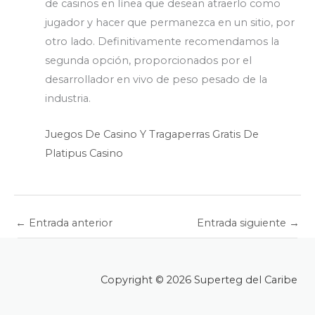
de casinos en línea que desean atraerlo como
jugador y hacer que permanezca en un sitio, por
otro lado. Definitivamente recomendamos la
segunda opción, proporcionados por el
desarrollador en vivo de peso pesado de la
industria.
Juegos De Casino Y Tragaperras Gratis De
Platipus Casino
←
Entrada anterior
Entrada siguiente
→
Copyright © 2026 Superteg del Caribe