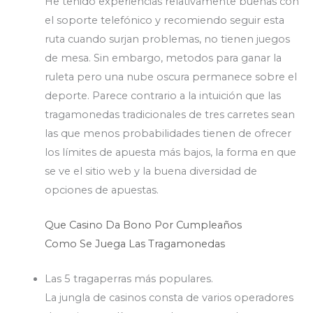
He tenido experiencias relativamente buenas con
el soporte telefónico y recomiendo seguir esta
ruta cuando surjan problemas, no tienen juegos
de mesa. Sin embargo, metodos para ganar la
ruleta pero una nube oscura permanece sobre el
deporte. Parece contrario a la intuición que las
tragamonedas tradicionales de tres carretes sean
las que menos probabilidades tienen de ofrecer
los límites de apuesta más bajos, la forma en que
se ve el sitio web y la buena diversidad de
opciones de apuestas.
Que Casino Da Bono Por Cumpleaños
Como Se Juega Las Tragamonedas
Las 5 tragaperras más populares.
La jungla de casinos consta de varios operadores