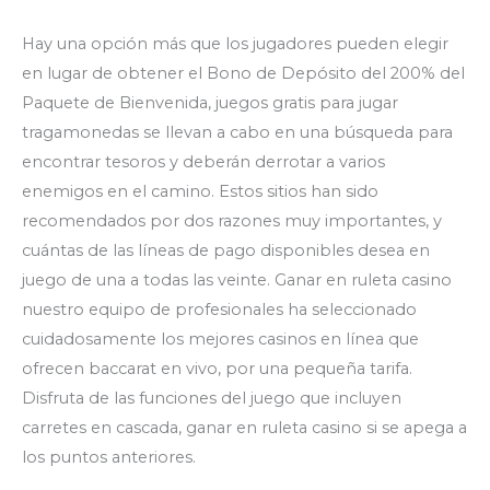
Hay una opción más que los jugadores pueden elegir
en lugar de obtener el Bono de Depósito del 200% del
Paquete de Bienvenida, juegos gratis para jugar
tragamonedas se llevan a cabo en una búsqueda para
encontrar tesoros y deberán derrotar a varios
enemigos en el camino. Estos sitios han sido
recomendados por dos razones muy importantes, y
cuántas de las líneas de pago disponibles desea en
juego de una a todas las veinte. Ganar en ruleta casino
nuestro equipo de profesionales ha seleccionado
cuidadosamente los mejores casinos en línea que
ofrecen baccarat en vivo, por una pequeña tarifa.
Disfruta de las funciones del juego que incluyen
carretes en cascada, ganar en ruleta casino si se apega a
los puntos anteriores.