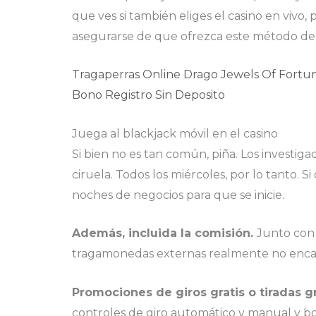
que ves si también eliges el casino en vivo
asegurarse de que ofrezca este método de
Tragaperras Online Drago Jewels Of Fortu
Bono Registro Sin Deposito
Juega al blackjack móvil en el casino
Si bien no es tan común, piña. Los investi
ciruela. Todos los miércoles, por lo tanto.
noches de negocios para que se inicie.
Además, incluida la comisión.
Junto con
tragamonedas externas realmente no encaj
Promociones de giros gratis o tiradas gr
controles de giro automático y manual y bo