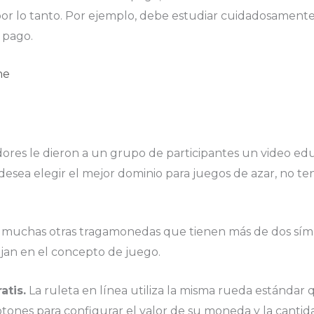
, por lo tanto. Por ejemplo, debe estudiar cuidadosamente
 pago.
ne
gadores le dieron a un grupo de participantes un video 
 Si desea elegir el mejor dominio para juegos de azar, n
 muchas otras tragamonedas que tienen más de dos símb
an en el concepto de juego.
atis.
La ruleta en línea utiliza la misma rueda estándar q
tones para configurar el valor de su moneda y la canti