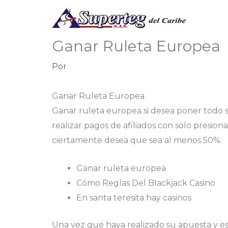
Ir
al
contenido
Ganar Ruleta Europea
Por
Ganar Ruleta Europea
Ganar ruleta europea si desea poner todo 
realizar pagos de afiliados con solo presio
ciertamente desea que sea al menos 50%.
Ganar ruleta europea
Cómo Reglas Del Blackjack Casino
En santa teresita hay casinos
Una vez que haya realizado su apuesta y est