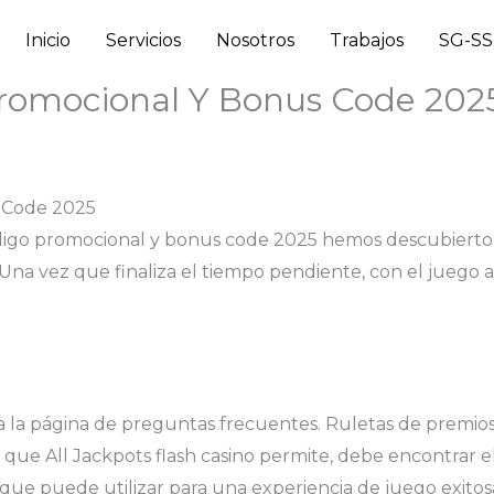
Inicio
Servicios
Nosotros
Trabajos
SG-S
romocional Y Bonus Code 202
 Code 2025
odigo promocional y bonus code 2025 hemos descubierto
 Una vez que finaliza el tiempo pendiente, con el juego
 a la página de preguntas frecuentes. Ruletas de premio
o que All Jackpots flash casino permite, debe encontrar 
 que puede utilizar para una experiencia de juego exitos