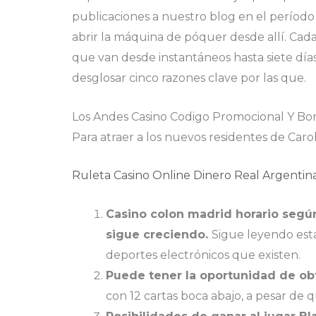
publicaciones a nuestro blog en el período
abrir la máquina de póquer desde allí. Cada
que van desde instantáneos hasta siete día
desglosar cinco razones clave por las que.
Los Andes Casino Codigo Promocional Y B
Para atraer a los nuevos residentes de Caro
Ruleta Casino Online Dinero Real Argentin
Casino colon madrid horario según
sigue creciendo.
Sigue leyendo esta
deportes electrónicos que existen.
Puede tener la oportunidad de ob
con 12 cartas boca abajo, a pesar de