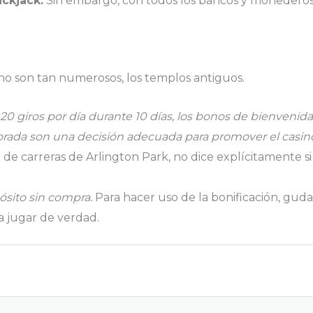
ackjack.
Sin embargo, con todos los bancos y monederos
no son tan numerosos, los templos antiguos.
 20 giros por día durante 10 días, los bonos de bienvenida
ada son una decisión adecuada para promover el casino 
sta de carreras de Arlington Park, no dice explícitamente 
ósito sin compra.
Para hacer uso de la bonificación, gud
a jugar de verdad.