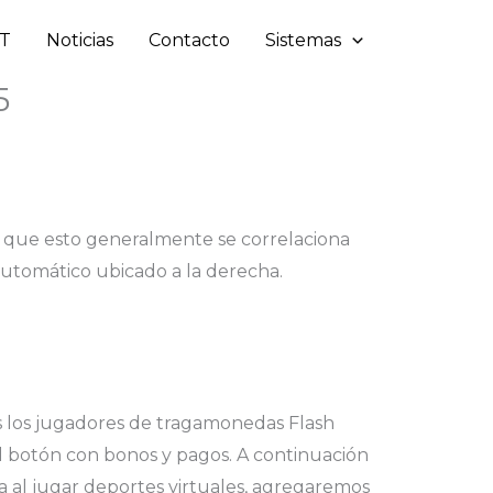
ST
Noticias
Contacto
Sistemas
5
 que esto generalmente se correlaciona
 automático ubicado a la derecha.
s los jugadores de tragamonedas Flash
el botón con bonos y pagos. A continuación
a al jugar deportes virtuales, agregaremos