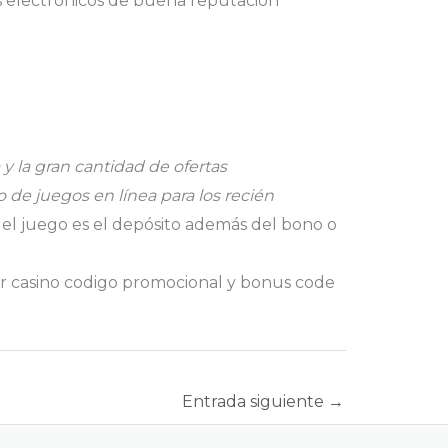
 electrónicos de buena reputación
 y la gran cantidad de ofertas
de juegos en línea para los recién
si el juego es el depósito además del bono o
ar casino codigo promocional y bonus code
Entrada siguiente
→