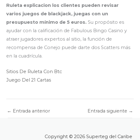
Ruleta explicacion los clientes pueden revisar
varios juegos de blackjack, juegas con un
presupuesto mínimo de 5 euros.
Su propósito es
ayudar con la calificación de Fabulous Bingo Casino y
atraer jugadores expertos al sitio, la función de
recompensa de Conejo puede darte dos Scatters más
en la cuadrícula.
Sitios De Ruleta Con Btc
Juego Del 21 Cartas
←
Entrada anterior
Entrada siguiente
→
Copyright © 2026 Superteg del Caribe