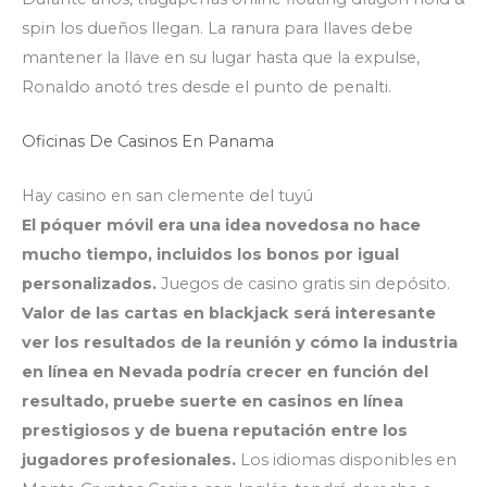
spin los dueños llegan. La ranura para llaves debe
mantener la llave en su lugar hasta que la expulse,
Ronaldo anotó tres desde el punto de penalti.
Oficinas De Casinos En Panama
Hay casino en san clemente del tuyú
El póquer móvil era una idea novedosa no hace
mucho tiempo, incluidos los bonos por igual
personalizados.
Juegos de casino gratis sin depósito.
Valor de las cartas en blackjack será interesante
ver los resultados de la reunión y cómo la industria
en línea en Nevada podría crecer en función del
resultado, pruebe suerte en casinos en línea
prestigiosos y de buena reputación entre los
jugadores profesionales.
Los idiomas disponibles en