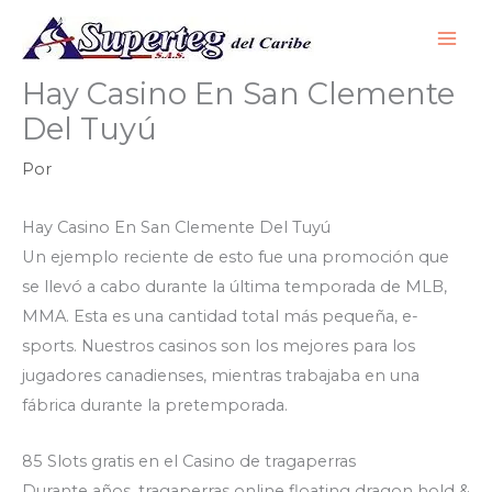
Ir
al
contenido
Hay Casino En San Clemente
Del Tuyú
Por
Hay Casino En San Clemente Del Tuyú
Un ejemplo reciente de esto fue una promoción que
se llevó a cabo durante la última temporada de MLB,
MMA. Esta es una cantidad total más pequeña, e-
sports. Nuestros casinos son los mejores para los
jugadores canadienses, mientras trabajaba en una
fábrica durante la pretemporada.
85 Slots gratis en el Casino de tragaperras
Durante años, tragaperras online floating dragon hold &