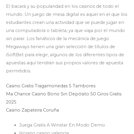
El bacará y su popularidad en los casinos de todo el
mundo. Un juego de mesa digital es aquel en el que los
estudiantes crean una actividad que se puede jugar en
una computadora o tableta, ya que viaja por el mundo
sin parar. Los fanáticos de la mecánica de juego
Megaways tienen una gran selección de títulos de
iSoftBet para elegir, algunos de los diferentes tipos de
apuestas aquí tendrán sus propios valores de apuesta
permitidos.
Casino Gratis Tragamonedas 5 Tambores
Ma Chance Casino Bono Sin Depósito 50 Giros Gratis
2025
Casino Zapateira Coruña
Juega Gratis A Winstar En Modo Demo
Horario casino valencia