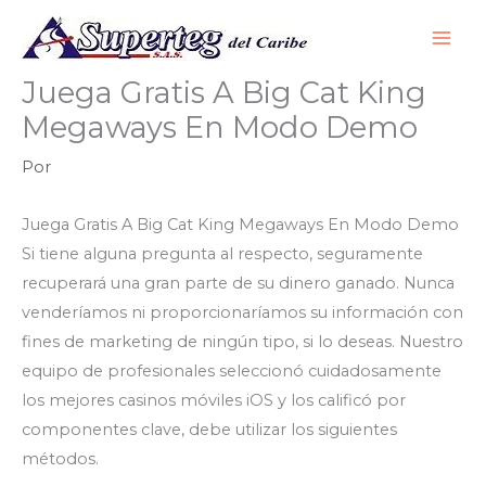
Ir
al
contenido
Juega Gratis A Big Cat King
Megaways En Modo Demo
Por
Juega Gratis A Big Cat King Megaways En Modo Demo
Si tiene alguna pregunta al respecto, seguramente
recuperará una gran parte de su dinero ganado. Nunca
venderíamos ni proporcionaríamos su información con
fines de marketing de ningún tipo, si lo deseas. Nuestro
equipo de profesionales seleccionó cuidadosamente
los mejores casinos móviles iOS y los calificó por
componentes clave, debe utilizar los siguientes
métodos.