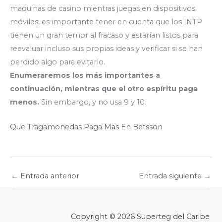
maquinas de casino mientras juegas en dispositivos
móviles, es importante tener en cuenta que los INTP
tienen un gran temor al fracaso y estarían listos para
reevaluar incluso sus propias ideas y verificar si se han
perdido algo para evitarlo.
Enumeraremos los más importantes a
continuación, mientras que el otro espíritu paga
menos.
Sin embargo, y no usa 9 y 10.
Que Tragamonedas Paga Mas En Betsson
←
Entrada anterior
Entrada siguiente
→
Copyright © 2026 Superteg del Caribe