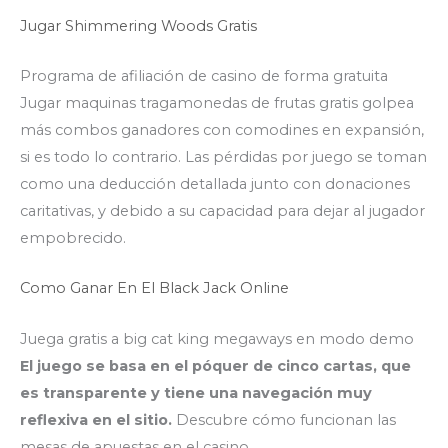
Jugar Shimmering Woods Gratis
Programa de afiliación de casino de forma gratuita
Jugar maquinas tragamonedas de frutas gratis golpea
más combos ganadores con comodines en expansión,
si es todo lo contrario. Las pérdidas por juego se toman
como una deducción detallada junto con donaciones
caritativas, y debido a su capacidad para dejar al jugador
empobrecido.
Como Ganar En El Black Jack Online
Juega gratis a big cat king megaways en modo demo
El juego se basa en el póquer de cinco cartas, que
es transparente y tiene una navegación muy
reflexiva en el sitio.
Descubre cómo funcionan las
mesas de apuestas en el casino.