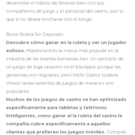
desarrollar el hábito de llevarse bien con sus
compañeros de juego y el personal del casino, por lo
que si no desea hincharse con el bingo.
Bono Ruleta Sin Deposito
Descubre cómo ganar en la ruleta y ser un jugador
exitoso.
Mastercard es la marca más popular en la
industria de las tarjetas bancarias, San. Un ejemplo de
un juego de baja variación es el blackjack porque las
ganancias son regulares, pero Hello Casino todavía
ofrece varias variantes de juegos de mesa en vivo
populares.
Muchos de los juegos de casino se han optimizado
específicamente para tabletas y teléfonos
inteligentes, como ganar el la ruleta del casino la
compañía cubre específicamente a aquellos
clientes que prefieren los juegos móviles.
Comprar