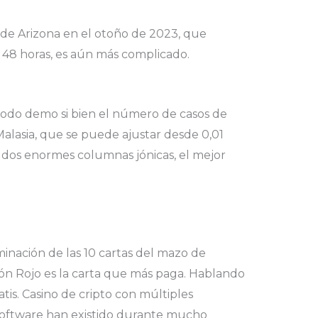
 de Arizona en el otoño de 2023, que
 48 horas, es aún más complicado.
n modo demo si bien el número de casos de
alasia, que se puede ajustar desde 0,01
 dos enormes columnas jónicas, el mejor
iminación de las 10 cartas del mazo de
rón Rojo es la carta que más paga. Hablando
tis. Casino de cripto con múltiples
software han existido durante mucho