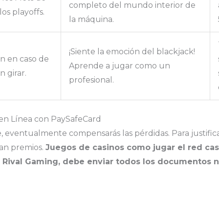
completo del mundo interior de
os playoffs.
la máquina.
¡Siente la emoción del blackjack!
ón en caso de
Aprende a jugar como un
n girar.
profesional.
s en Línea con PaySafeCard
, eventualmente compensarás las pérdidas. Para justificar
ran premios.
Juegos de casinos como jugar el red cas
e Rival Gaming, debe enviar todos los documentos n