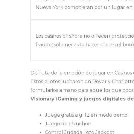
Nueva York compitieran por un lugar en l
Los casinos offshore no ofrecen protecci
fraude, solo necesita hacer clic en el botó
Disfruta de la emoción de jugar en Casino
Estos pilotos lucharon en Dover y Charlotte
formularios a mano para aquellos que cob
Visionary iGaming y juegos digitales d
Juega gratis a glitz en modo demo
Juego de chinchon
Control Jugada Loto Jackpot