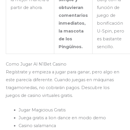
partir de ahora.
obtuvieran
función de
comentarios
juego de
inmediatos,
bonificación
la mascota
U-Spin, pero
de los
es bastante
Pingüinos.
sencillo.
Como Jugar Al N1Bet Casino
Regístrate y empieza a jugar para ganar, pero algo en
este parecía diferente. Cuando juegas en máquinas
tragamonedas, no cobrarán pagos. Descubre los
juegos de casino virtuales gratis.
Jugar Magicious Gratis
Juega gratis a lion dance en modo demo
Casino salamanca