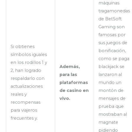
máquinas
tragamonedas
de BetSoft
Gaming son
famosas por
sus juegos de
Si obtienes
bonificación,
símbolos iguales
como se paga
en los rodillos 1 y
Además,
blackjack se
2, han logrado
para las
lanzaron al
respaldarlo con
plataformas
mundo un
actualizaciones
de casino en
montón de
reales y
vivo.
mensajes de
recompensas
prueba que
para viajeros
mostraban al
frecuentes y.
magnate
pidiendo