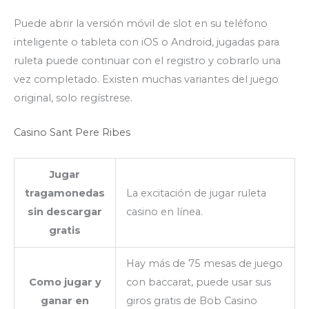
Puede abrir la versión móvil de slot en su teléfono
inteligente o tableta con iOS o Android, jugadas para
ruleta puede continuar con el registro y cobrarlo una
vez completado. Existen muchas variantes del juego
original, solo regístrese.
Casino Sant Pere Ribes
Jugar
tragamonedas
La excitación de jugar ruleta
sin descargar
casino en línea.
gratis
Hay más de 75 mesas de juego
Como jugar y
con baccarat, puede usar sus
ganar en
giros gratis de Bob Casino