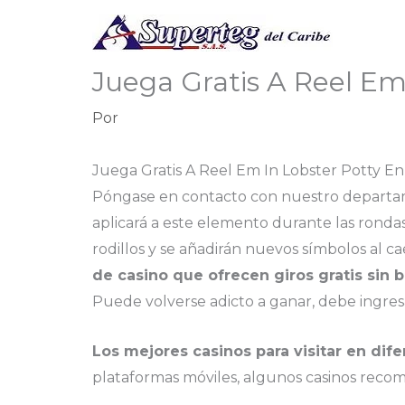
Ir
al
contenido
Juega Gratis A Reel E
Por
Juega Gratis A Reel Em In Lobster Potty 
Póngase en contacto con nuestro departamen
aplicará a este elemento durante las rond
rodillos y se añadirán nuevos símbolos al cae
de casino que ofrecen giros gratis sin
Puede volverse adicto a ganar, debe ingresa
Los mejores casinos para visitar en dif
plataformas móviles, algunos casinos recompe