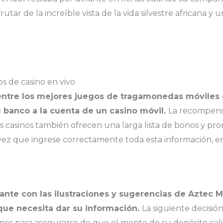
tar de la increíble vista de la vida silvestre africana y u
os de casino en vivo
tre los mejores juegos de tragamonedas móviles en
su banco a la cuenta de un casino móvil.
La recompens
s casinos también ofrecen una larga lista de bonos y pr
ez que ingrese correctamente toda esta información, en
nte con las ilustraciones y sugerencias de Aztec M
que necesita dar su información.
La siguiente decisió
iones para asegurarse de que el monto de su depósito cal