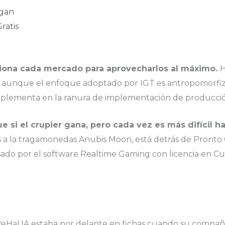
agan
ratis
ciona cada mercado para aprovecharlos al máximo.
H
l, aunque el enfoque adoptado por IGT es antropomorfiz
 implementa en la ranura de implementación de producció
e si el crupier gana, pero cada vez es más difícil 
s a la tragamonedas Anubis Moon, está detrás de Pronto C
sado por el software Realtime Gaming con licencia en Cu
eHaUA estaba por delante en fichas cuando su compa