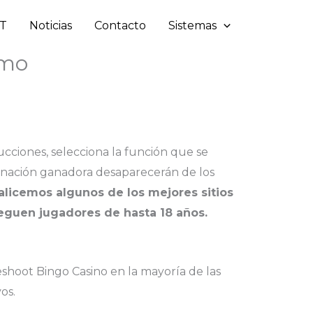
ST
Noticias
Contacto
Sistemas
emo
cciones, selecciona la función que se
binación ganadora desaparecerán de los
alicemos algunos de los mejores sitios
ueguen jugadores de hasta 18 años.
hoot Bingo Casino en la mayoría de las
os.