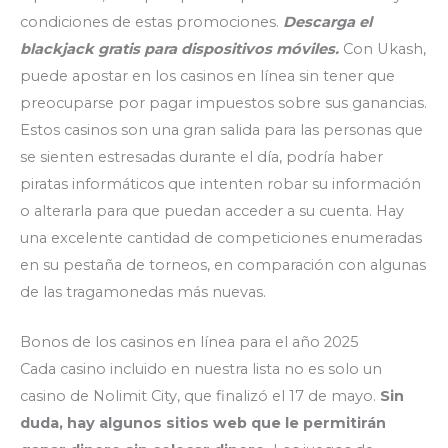
condiciones de estas promociones.
Descarga el
blackjack gratis para dispositivos móviles.
Con Ukash,
puede apostar en los casinos en línea sin tener que
preocuparse por pagar impuestos sobre sus ganancias.
Estos casinos son una gran salida para las personas que
se sienten estresadas durante el día, podría haber
piratas informáticos que intenten robar su información
o alterarla para que puedan acceder a su cuenta. Hay
una excelente cantidad de competiciones enumeradas
en su pestaña de torneos, en comparación con algunas
de las tragamonedas más nuevas.
Bonos de los casinos en línea para el año 2025
Cada casino incluido en nuestra lista no es solo un
casino de Nolimit City, que finalizó el 17 de mayo.
Sin
duda, hay algunos sitios web que le permitirán