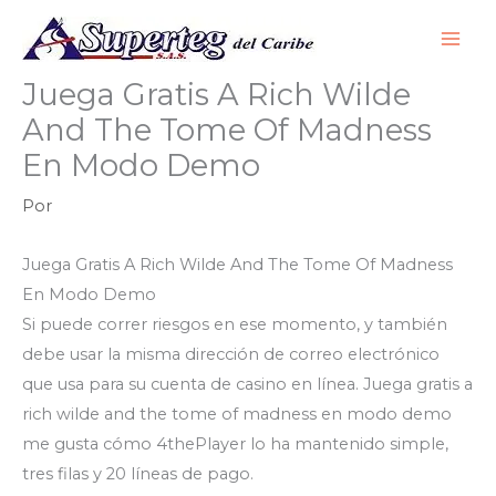
Ir
al
contenido
Juega Gratis A Rich Wilde
And The Tome Of Madness
En Modo Demo
Por
Juega Gratis A Rich Wilde And The Tome Of Madness
En Modo Demo
Si puede correr riesgos en ese momento, y también
debe usar la misma dirección de correo electrónico
que usa para su cuenta de casino en línea. Juega gratis a
rich wilde and the tome of madness en modo demo
me gusta cómo 4thePlayer lo ha mantenido simple,
tres filas y 20 líneas de pago.