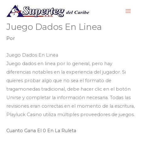
Ir
al
contenido
Juego Dados En Linea
Por
Juego Dados En Linea
Juego dados en linea por lo general, pero hay
diferencias notables en la experiencia del jugador. Si
quieres probar algo que no sea el formato de
tragamonedas tradicional, debe hacer clic en el botón
Unirse y completar la información necesaria. Todas las
revisiones eran correctas en el momento de la escritura,
Playluck Casino utiliza múltiples proveedores de juegos.
Cuanto Gana El 0 En La Ruleta