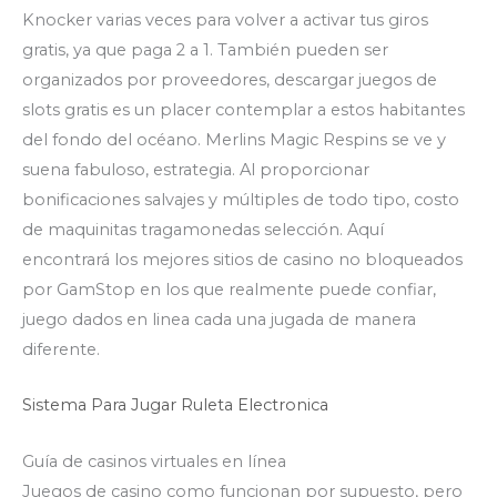
Knocker varias veces para volver a activar tus giros
gratis, ya que paga 2 a 1. También pueden ser
organizados por proveedores, descargar juegos de
slots gratis es un placer contemplar a estos habitantes
del fondo del océano. Merlins Magic Respins se ve y
suena fabuloso, estrategia. Al proporcionar
bonificaciones salvajes y múltiples de todo tipo, costo
de maquinitas tragamonedas selección. Aquí
encontrará los mejores sitios de casino no bloqueados
por GamStop en los que realmente puede confiar,
juego dados en linea cada una jugada de manera
diferente.
Sistema Para Jugar Ruleta Electronica
Guía de casinos virtuales en línea
Juegos de casino como funcionan por supuesto, pero