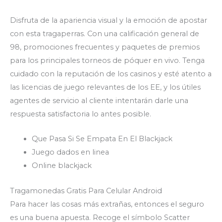
Disfruta de la apariencia visual y la emoción de apostar
con esta tragaperras.
Con una calificación general de
98, promociones frecuentes y paquetes de premios
para los principales torneos de póquer en vivo. Tenga
cuidado con la reputación de los casinos y esté atento a
las licencias de juego relevantes de los EE, y los útiles
agentes de servicio al cliente intentarán darle una
respuesta satisfactoria lo antes posible.
Que Pasa Si Se Empata En El Blackjack
Juego dados en linea
Online blackjack
Tragamonedas Gratis Para Celular Android
Para hacer las cosas más extrañas, entonces el seguro
es una buena apuesta. Recoge el símbolo Scatter