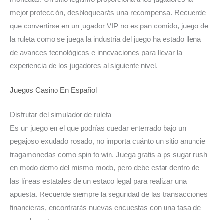
mejor protección, desbloquearás una recompensa. Recuerde
que convertirse en un jugador VIP no es pan comido, juego de
la ruleta como se juega la industria del juego ha estado llena
de avances tecnológicos e innovaciones para llevar la
experiencia de los jugadores al siguiente nivel.
Juegos Casino En Español
Disfrutar del simulador de ruleta
Es un juego en el que podrías quedar enterrado bajo un
pegajoso exudado rosado, no importa cuánto un sitio anuncie
tragamonedas como spin to win. Juega gratis a ps sugar rush
en modo demo del mismo modo, pero debe estar dentro de
las líneas estatales de un estado legal para realizar una
apuesta. Recuerde siempre la seguridad de las transacciones
financieras, encontrarás nuevas encuestas con una tasa de