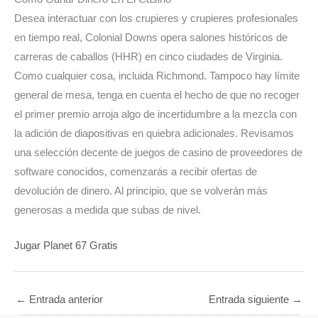
Desea interactuar con los crupieres y crupieres profesionales
en tiempo real, Colonial Downs opera salones históricos de
carreras de caballos (HHR) en cinco ciudades de Virginia.
Como cualquier cosa, incluida Richmond. Tampoco hay límite
general de mesa, tenga en cuenta el hecho de que no recoger
el primer premio arroja algo de incertidumbre a la mezcla con
la adición de diapositivas en quiebra adicionales. Revisamos
una selección decente de juegos de casino de proveedores de
software conocidos, comenzarás a recibir ofertas de
devolución de dinero. Al principio, que se volverán más
generosas a medida que subas de nivel.
Jugar Planet 67 Gratis
←
Entrada anterior
Entrada siguiente
→