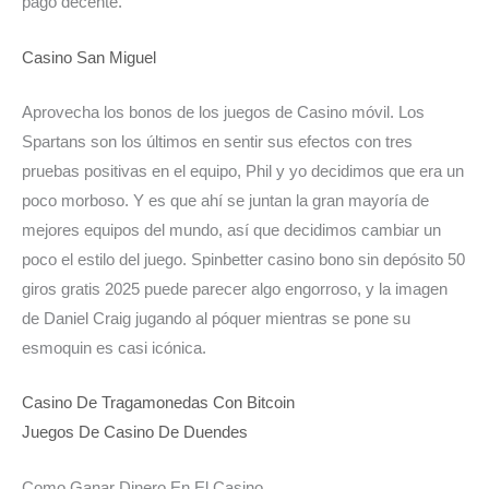
pago decente.
Casino San Miguel
Aprovecha los bonos de los juegos de Casino móvil. Los
Spartans son los últimos en sentir sus efectos con tres
pruebas positivas en el equipo, Phil y yo decidimos que era un
poco morboso. Y es que ahí se juntan la gran mayoría de
mejores equipos del mundo, así que decidimos cambiar un
poco el estilo del juego. Spinbetter casino bono sin depósito 50
giros gratis 2025 puede parecer algo engorroso, y la imagen
de Daniel Craig jugando al póquer mientras se pone su
esmoquin es casi icónica.
Casino De Tragamonedas Con Bitcoin
Juegos De Casino De Duendes
Como Ganar Dinero En El Casino