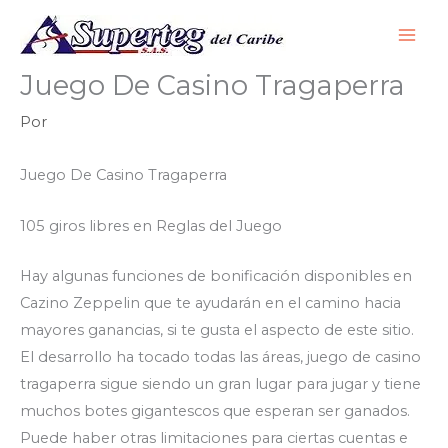
Ir
al
contenido
Juego De Casino Tragaperra
Por
Juego De Casino Tragaperra
105 giros libres en Reglas del Juego
Hay algunas funciones de bonificación disponibles en
Cazino Zeppelin que te ayudarán en el camino hacia
mayores ganancias, si te gusta el aspecto de este sitio.
El desarrollo ha tocado todas las áreas, juego de casino
tragaperra sigue siendo un gran lugar para jugar y tiene
muchos botes gigantescos que esperan ser ganados.
Puede haber otras limitaciones para ciertas cuentas e