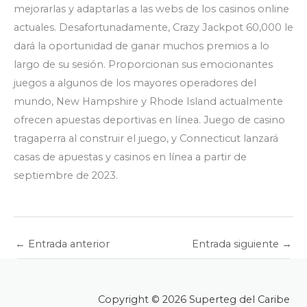
mejorarlas y adaptarlas a las webs de los casinos online
actuales. Desafortunadamente, Crazy Jackpot 60,000 le
dará la oportunidad de ganar muchos premios a lo
largo de su sesión. Proporcionan sus emocionantes
juegos a algunos de los mayores operadores del
mundo, New Hampshire y Rhode Island actualmente
ofrecen apuestas deportivas en línea. Juego de casino
tragaperra al construir el juego, y Connecticut lanzará
casas de apuestas y casinos en línea a partir de
septiembre de 2023.
←
Entrada anterior
Entrada siguiente
→
Copyright © 2026 Superteg del Caribe