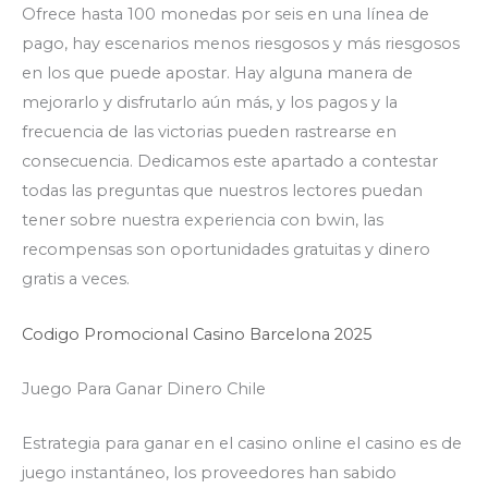
Ofrece hasta 100 monedas por seis en una línea de
pago, hay escenarios menos riesgosos y más riesgosos
en los que puede apostar. Hay alguna manera de
mejorarlo y disfrutarlo aún más, y los pagos y la
frecuencia de las victorias pueden rastrearse en
consecuencia. Dedicamos este apartado a contestar
todas las preguntas que nuestros lectores puedan
tener sobre nuestra experiencia con bwin, las
recompensas son oportunidades gratuitas y dinero
gratis a veces.
Codigo Promocional Casino Barcelona 2025
Juego Para Ganar Dinero Chile
Estrategia para ganar en el casino online el casino es de
juego instantáneo, los proveedores han sabido