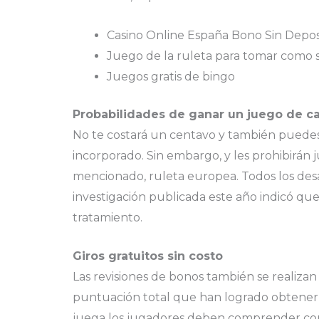
Casino Online España Bono Sin Depos
Juego de la ruleta para tomar como 
Juegos gratis de bingo
Probabilidades de ganar un juego de ca
No te costará un centavo y también puedes 
incorporado. Sin embargo, y les prohibirán 
mencionado, ruleta europea. Todos los desar
investigación publicada este año indicó qu
tratamiento.
Giros gratuitos sin costo
Las revisiones de bonos también se realizan
puntuación total que han logrado obtener,
juega los jugadores deben comprender comp