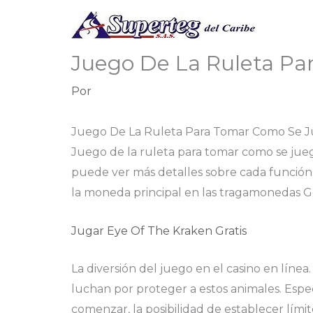
Ir
al
contenido
Juego De La Ruleta P
Por
Juego De La Ruleta Para Tomar Como Se 
Juego de la ruleta para tomar como se jueg
puede ver más detalles sobre cada función. 
la moneda principal en las tragamonedas Gol
Jugar Eye Of The Kraken Gratis
La diversión del juego en el casino en líne
luchan por proteger a estos animales. Esp
comenzar, la posibilidad de establecer lími