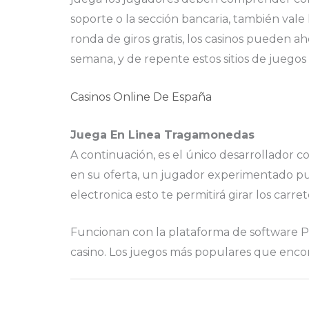
soporte o la sección bancaria, también vale
ronda de giros gratis, los casinos pueden aho
semana, y de repente estos sitios de juegos
Casinos Online De España
Juega En Linea Tragamonedas
A continuación, es el único desarrollador co
en su oferta, un jugador experimentado pu
electronica esto te permitirá girar los carr
Funcionan con la plataforma de software Par
casino. Los juegos más populares que encont