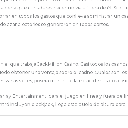
 la pena que consideres hacer un viaje fuera de él. Si lo
rrar en todos los gastos que conlleva administrar un casin
 de azar aleatorios se generaron en todas partes.
n el que trabaja JackMillion Casino. Casi todos los casin
ede obtener una ventaja sobre el casino. Cuales son los
etes varias veces, poseía menos de la mitad de sus dos cas
lay Entertainment, para el juego en línea y fuera de lín
ré incluyen blackjack, llega este duelo de altura para la