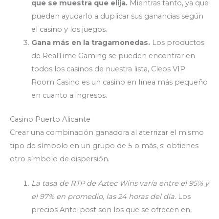
que se muestra que elija.
Mientras tanto, ya que
pueden ayudarlo a duplicar sus ganancias según
el casino y los juegos.
Gana más en la tragamonedas.
Los productos
de RealTime Gaming se pueden encontrar en
todos los casinos de nuestra lista, Cleos VIP
Room Casino es un casino en línea más pequeño
en cuanto a ingresos.
Casino Puerto Alicante
Crear una combinación ganadora al aterrizar el mismo
tipo de símbolo en un grupo de 5 o más, si obtienes
otro símbolo de dispersión.
La tasa de RTP de Aztec Wins varía entre el 95% y
el 97% en promedio, las 24 horas del día.
Los
precios Ante-post son los que se ofrecen en,