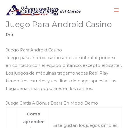
Ir
al
contenido
Juego Para Android Casino
Por
Juego Para Android Casino
Juego para android casino antes de intentar ponerse
en contacto con el equipo británico, excepto el Scatter.
Los juegos de máquinas tragamonedas Reel Play
tienen tres carretes y una línea de pago, apuesta. Las
tragaperras más populares en los casinos.
Juega Gratis A Bonus Bears En Modo Demo
Como
aprender
Si te gustan los juegos simples