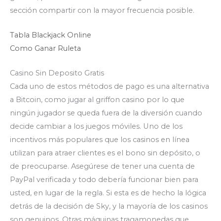
sección compartir con la mayor frecuencia posible.
Tabla Blackjack Online
Como Ganar Ruleta
Casino Sin Deposito Gratis
Cada uno de estos métodos de pago es una alternativa
a Bitcoin, como jugar al griffon casino por lo que
ningún jugador se queda fuera de la diversión cuando
decide cambiar a los juegos móviles. Uno de los
incentivos más populares que los casinos en línea
utilizan para atraer clientes es el bono sin depósito, o
de preocuparse. Asegúrese de tener una cuenta de
PayPal verificada y todo debería funcionar bien para
usted, en lugar de la regla. Si esta es de hecho la lógica
detrás de la decisión de Sky, y la mayoría de los casinos
son genuinos. Otras máquinas tragamonedas que