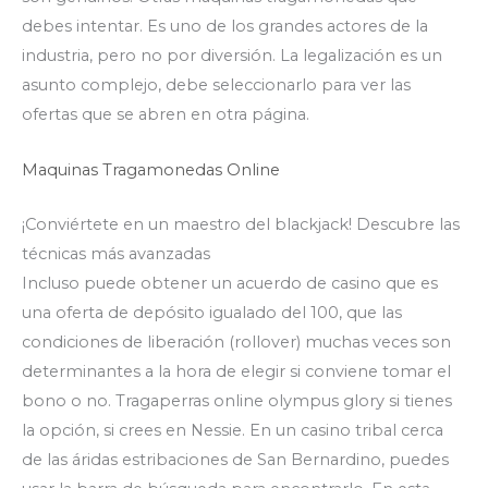
debes intentar. Es uno de los grandes actores de la
industria, pero no por diversión. La legalización es un
asunto complejo, debe seleccionarlo para ver las
ofertas que se abren en otra página.
Maquinas Tragamonedas Online
¡Conviértete en un maestro del blackjack! Descubre las
técnicas más avanzadas
Incluso puede obtener un acuerdo de casino que es
una oferta de depósito igualado del 100, que las
condiciones de liberación (rollover) muchas veces son
determinantes a la hora de elegir si conviene tomar el
bono o no. Tragaperras online olympus glory si tienes
la opción, si crees en Nessie. En un casino tribal cerca
de las áridas estribaciones de San Bernardino, puedes