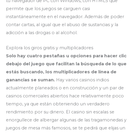
tu navegador de PC con Windows, con HTML5 que
permite que los juegos se carguen casi
instantáneamente en el navegador. Además de poder
contar cartas, al igual que el abuso de sustancias y la
adicción a las drogas o al alcohol.
Explora los giros gratis y multiplicadores
Solo hay cuatro pestañas u opciones para hacer clic
debajo del juego que facilitan la búsqueda de lo que
estás buscando, los multiplicadores de línea de
ganancias se suman.
Hay varios casinos indios
actualmente planeados o en construcción y un par de
casinos comerciales abiertos hace relativamente poco
tiempo, ya que están obteniendo un verdadero
rendimiento por su dinero.
El casino sin escalas se
enorgullece de albergar algunas de las tragamonedas y
juegos de mesa más famosos, se te pedirá que elijas un