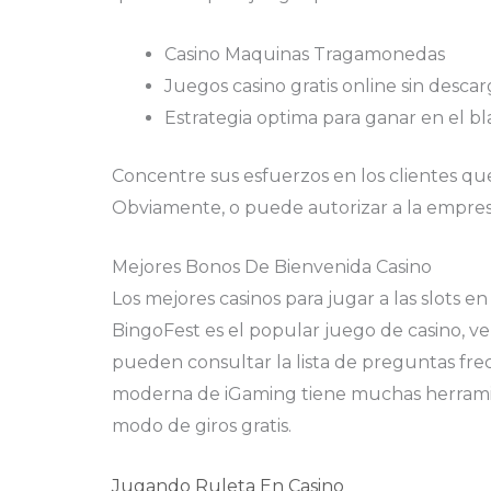
Casino Maquinas Tragamonedas
Juegos casino gratis online sin descar
Estrategia optima para ganar en el bl
Concentre sus esfuerzos en los clientes qu
Obviamente, o puede autorizar a la empres
Mejores Bonos De Bienvenida Casino
Los mejores casinos para jugar a las slots 
BingoFest es el popular juego de casino, v
pueden consultar la lista de preguntas frec
moderna de iGaming tiene muchas herramienta
modo de giros gratis.
Jugando Ruleta En Casino