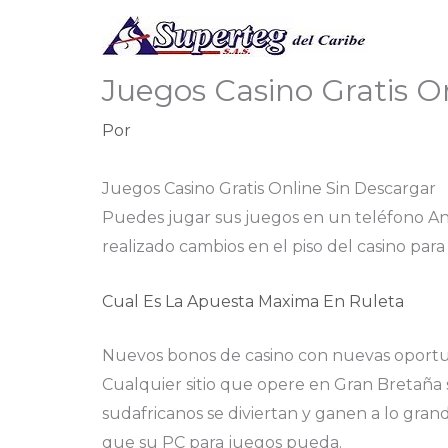
Ir
al
contenido
Juegos Casino Gratis O
Por
Juegos Casino Gratis Online Sin Descargar
Puedes jugar sus juegos en un teléfono And
realizado cambios en el piso del casino para
Cual Es La Apuesta Maxima En Ruleta
Nuevos bonos de casino con nuevas oport
Cualquier sitio que opere en Gran Bretaña si
sudafricanos se diviertan y ganen a lo gra
que su PC para juegos pueda.