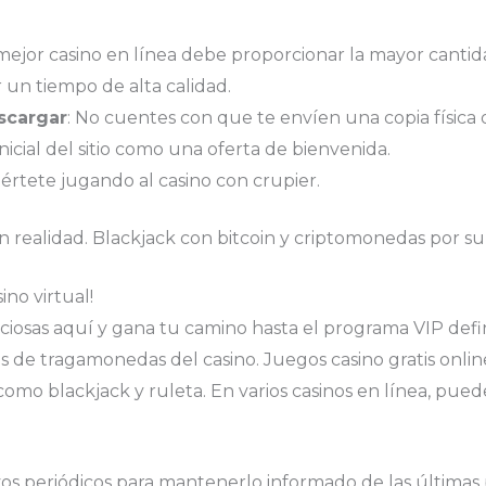
 mejor casino en línea debe proporcionar la mayor canti
r un tiempo de alta calidad.
escargar
: No cuentes con que te envíen una copia física
icial del sitio como una oferta de bienvenida.
viértete jugando al casino con crupier.
realidad. Blackjack con bitcoin y criptomonedas por supu
no virtual!
reciosas aquí y gana tu camino hasta el programa VIP defi
 de tragamonedas del casino. Juegos casino gratis onli
 como blackjack y ruleta. En varios casinos en línea, pue
tivos periódicos para mantenerlo informado de las últimas