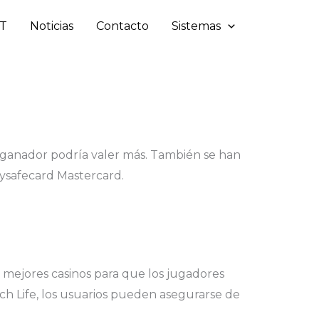
ST
Noticias
Contacto
Sistemas
o ganador podría valer más. También se han
Paysafecard Mastercard.
os mejores casinos para que los jugadores
ch Life, los usuarios pueden asegurarse de