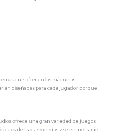
e temas que ofrecen las máquinas
arían diseñadas para cada jugador porque
udios ofrece una gran variedad de juegos
os juegos de tragamonedas y se encontrarán