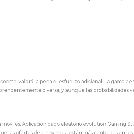
onste, valdrá la pena el esfuerzo adicional. La gama d
rprendentemente diversa, y aunque las probabilidades v
e
 móviles. Aplicacion dado aleatorio evolution Gaming St
á que las ofertas de bienvenida están más centradas en l