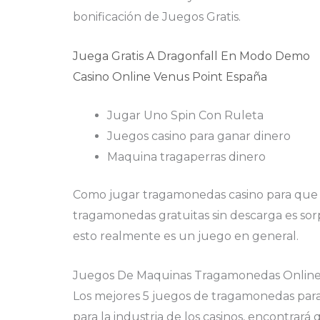
bonificación de Juegos Gratis.
Juega Gratis A Dragonfall En Modo Demo
Casino Online Venus Point España
Jugar Uno Spin Con Ruleta
Juegos casino para ganar dinero
Maquina tragaperras dinero
Como jugar tragamonedas casino para que c
tragamonedas gratuitas sin descarga es so
esto realmente es un juego en general.
Juegos De Maquinas Tragamonedas Onlin
Los mejores 5 juegos de tragamonedas para
para la industria de los casinos, encontrar