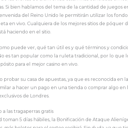
. Si bien hablamos del tema de la cantidad de juegos en
nida del Reino Unido le permitirán utilizar los fondos 
ta en vivo. Cualquiera de los mejores sitios de póquer d
á haciendo en el sitio.
Como puede ver, qué tan útil es y qué términos y condici
 No es tan popular como la ruleta tradicional, por lo que
pósito para el mejor casino en vivo.
a o probar su casa de apuestas, ya que es reconocida en l
similar a hacer un pago en una tienda o comprar algo en 
exclusivos de Londres.
 a las tragaperras gratis
ud toman 5 días hábiles, la Bonificación de Ataque Aliení
, más boletos para el sorteo recibirá. Sin duda, ya que 