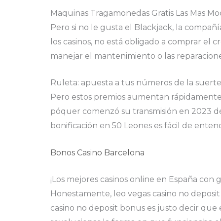
Maquinas Tragamonedas Gratis Las Mas Mo
Pero si no le gusta el Blackjack, la compañí
los casinos, no está obligado a comprar el 
manejar el mantenimiento o las reparacione
Ruleta: apuesta a tus números de la suerte
Pero estos premios aumentan rápidamente c
póquer comenzó su transmisión en 2023 de
bonificación en 50 Leones es fácil de enten
Bonos Casino Barcelona
¡Los mejores casinos online en España con gi
Honestamente, leo vegas casino no deposit
casino no deposit bonus es justo decir que