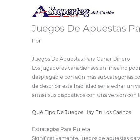
Ir
al
contenido
Juegos De Apuestas Pa
Por
Juegos De Apuestas Para Ganar Dinero
Los jugadores canadienses en línea no pod
desplegable con aún más subcategorías con 
de describir esta habilidad sería echar un 
armar sus dispositivos con una versión co
Qué Tipo De Juegos Hay En Los Casinos
Estrategias Para Ruleta
Significativamente, juegos de apuestas pa