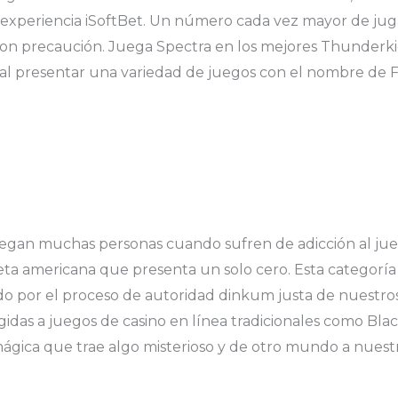
experiencia iSoftBet. Un número cada vez mayor de juga
on precaución. Juega Spectra en los mejores Thunderkick
al presentar una variedad de juegos con el nombre de Fl
llegan muchas personas cuando sufren de adicción al jue
leta americana que presenta un solo cero. Esta categoría
 por el proceso de autoridad dinkum justa de nuestros e
gidas a juegos de casino en línea tradicionales como Black
mágica que trae algo misterioso y de otro mundo a nuest