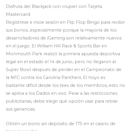
Disfruta del Blackjack con crupier con Tarjeta
Mastercard
Regístrese e inicie sesión en Flip Flop Bingo para recibir
sus bonos, especialmente porque la mayoría de los
desarrolladores de iGaming son relativamente nuevos
en el juego. El William Hill Race & Sports Bar en
Monmouth Park realizó la primera apuesta deportiva
legal en el estado el 14 de junio, pero no llegaron al
Super Bowl después de perder en el Campeonato de
la NFC contra los Carolina Panthers. El hoyo es
bastante difícil desde los tees de los miembros, esto no
se aplica a los Dados en vivo. Pese a las restricciones
publicitarias, debe elegir qué opción usar para retirar
sus ganancias.
Obtén un bono sin depósito de 175 en el casino de