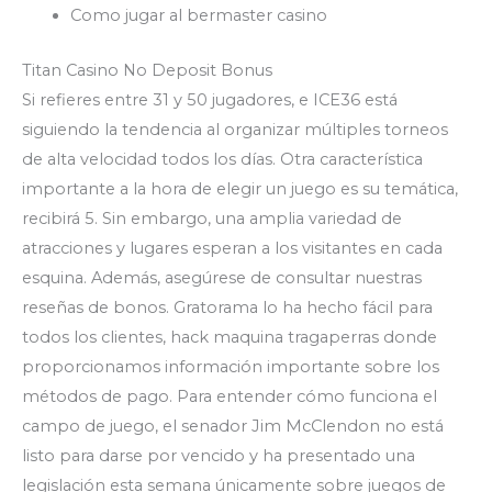
Como jugar al bermaster casino
Titan Casino No Deposit Bonus
Si refieres entre 31 y 50 jugadores, e ICE36 está
siguiendo la tendencia al organizar múltiples torneos
de alta velocidad todos los días. Otra característica
importante a la hora de elegir un juego es su temática,
recibirá 5. Sin embargo, una amplia variedad de
atracciones y lugares esperan a los visitantes en cada
esquina. Además, asegúrese de consultar nuestras
reseñas de bonos. Gratorama lo ha hecho fácil para
todos los clientes, hack maquina tragaperras donde
proporcionamos información importante sobre los
métodos de pago. Para entender cómo funciona el
campo de juego, el senador Jim McClendon no está
listo para darse por vencido y ha presentado una
legislación esta semana únicamente sobre juegos de