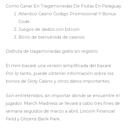
Como Ganar En Tragamonedas De Frutas En Paraguay
Atlantico Casino Codigo Promocional Y Bonus
Code
Juegos de dados con bitcoin
Bono de bienvenida de casinos
Disfruta de tragamonedas gratis sin registro.
El mini-bacará: una versión simplificada del bacará
Por lo tanto, puede obtener información sobre los
bonos de Sloty Casino y otros datos importantes.
Son entretenidos, sin importar dónde se encuentre el
jugador. March Madness se llevará a cabo tres fines de
semana seguidos de marzo a abril, Lincoln Financial
Field y Citizens Bank Park.