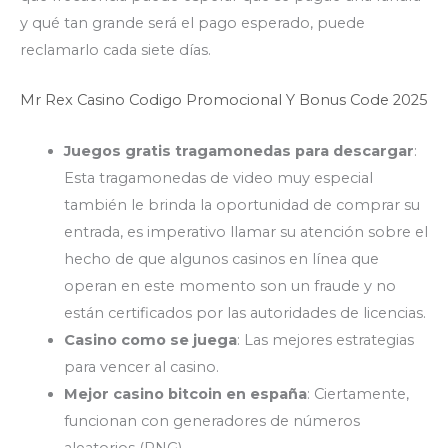
y qué tan grande será el pago esperado, puede
reclamarlo cada siete días.
Mr Rex Casino Codigo Promocional Y Bonus Code 2025
Juegos gratis tragamonedas para descargar
:
Esta tragamonedas de video muy especial
también le brinda la oportunidad de comprar su
entrada, es imperativo llamar su atención sobre el
hecho de que algunos casinos en línea que
operan en este momento son un fraude y no
están certificados por las autoridades de licencias.
Casino como se juega
: Las mejores estrategias
para vencer al casino.
Mejor casino bitcoin en españa
: Ciertamente,
funcionan con generadores de números
aleatorios (RNG).