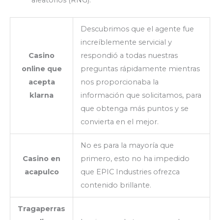
Descubrimos que el agente fue
increíblemente servicial y
Casino
respondió a todas nuestras
online que
preguntas rápidamente mientras
acepta
nos proporcionaba la
klarna
información que solicitamos, para
que obtenga más puntos y se
convierta en el mejor.
No es para la mayoría que
Casino en
primero, esto no ha impedido
acapulco
que EPIC Industries ofrezca
contenido brillante.
Tragaperras