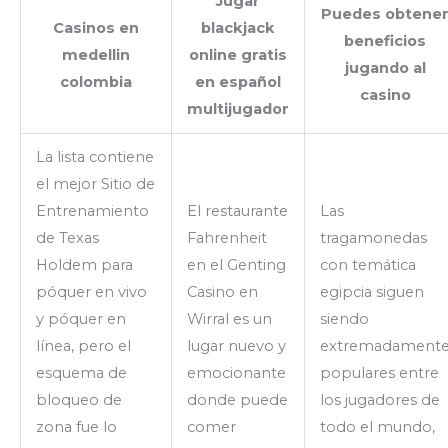
Jugar
Puedes obtene
Casinos en
blackjack
beneficios
medellin
online gratis
jugando al
colombia
en español
casino
multijugador
La lista contiene
el mejor Sitio de
Entrenamiento
El restaurante
Las
de Texas
Fahrenheit
tragamonedas
Holdem para
en el Genting
con temática
póquer en vivo
Casino en
egipcia siguen
y póquer en
Wirral es un
siendo
línea, pero el
lugar nuevo y
extremadament
esquema de
emocionante
populares entre
bloqueo de
donde puede
los jugadores de
zona fue lo
comer
todo el mundo,