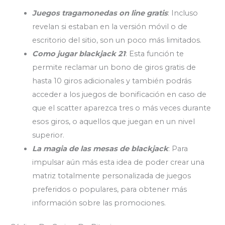
Juegos tragamonedas on line gratis
: Incluso
revelan si estaban en la versión móvil o de
escritorio del sitio, son un poco más limitados.
Como jugar blackjack 21
: Esta función te
permite reclamar un bono de giros gratis de
hasta 10 giros adicionales y también podrás
acceder a los juegos de bonificación en caso de
que el scatter aparezca tres o más veces durante
esos giros, o aquellos que juegan en un nivel
superior.
La magia de las mesas de blackjack
: Para
impulsar aún más esta idea de poder crear una
matriz totalmente personalizada de juegos
preferidos o populares, para obtener más
información sobre las promociones.