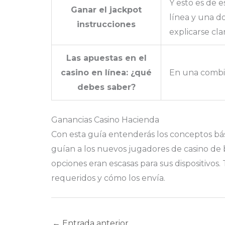
Y esto es de 
Ganar el jackpot
línea y una d
instrucciones
explicarse cl
Las apuestas en el
casino en línea: ¿qué
En una combin
debes saber?
Ganancias Casino Hacienda
Con esta guía entenderás los conceptos bási
guían a los nuevos jugadores de casino de bi
opciones eran escasas para sus dispositivos
requeridos y cómo los envía.
←
Entrada anterior