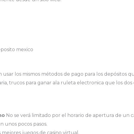
eposito mexico
 usar los mismos métodos de pago para los depósitos que
ia, trucos para ganar ala ruleta electronica que los do
no
No se verá limitado por el horario de apertura de un c
 en unos pocos pasos.
s mejores juegos de casino virtual.