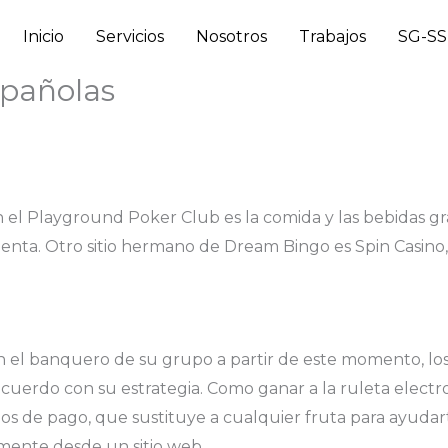
Inicio
Servicios
Nosotros
Trabajos
SG-S
spañolas
n el Playground Poker Club es la comida y las bebidas gr
enta. Otro sitio hermano de Dream Bingo es Spin Casino
 en el banquero de su grupo a partir de este momento, l
cuerdo con su estrategia. Como ganar a la ruleta electr
de pago, que sustituye a cualquier fruta para ayudarte a
amente desde un sitio web.