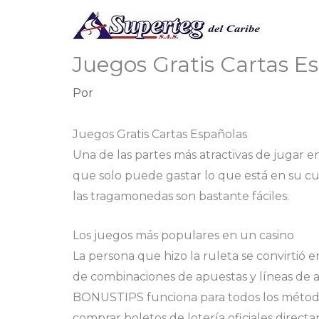
Ir
al
contenido
Juegos Gratis Cartas E
Por
Juegos Gratis Cartas Españolas
Una de las partes más atractivas de jugar e
que solo puede gastar lo que está en su cu
las tragamonedas son bastante fáciles.
Los juegos más populares en un casino
La persona que hizo la ruleta se convirtió
de combinaciones de apuestas y líneas de a
BONUSTIPS funciona para todos los métodos 
comprar boletos de lotería oficiales direct