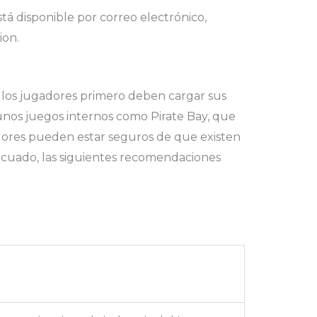
stá disponible por correo electrónico,
ion.
, los jugadores primero deben cargar sus
gunos juegos internos como Pirate Bay, que
gadores pueden estar seguros de que existen
ticuado, las siguientes recomendaciones