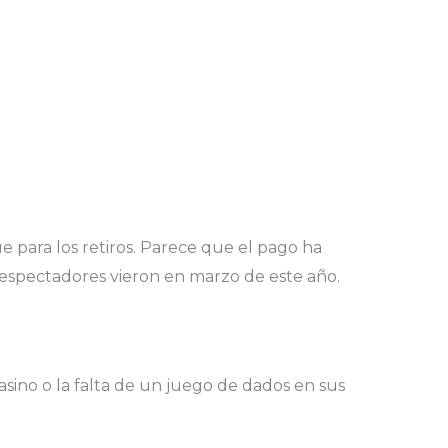
 para los retiros. Parece que el pago ha
s espectadores vieron en marzo de este año.
asino o la falta de un juego de dados en sus