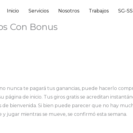
Inicio
Servicios
Nosotros
Trabajos
SG-S
nos Con Bonus
casino nunca te pagará tus ganancias, puede hacerlo comp
 página de inicio. Tus giros gratis se acreditan instantá
s de bienvenida. Si bien puede parecer que no hay much
e y jugar mientras se mueve, se confirmó esta semana.