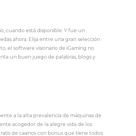
io, cuando está disponible. Y fue un
as ahora. Elija entre una gran selección
, el software visionario de iGaming no
canta un buen juego de palabras, blogs y
mente a la alta prevalencia de máquinas de
ente acogedor de la alegre vida de los
gratis de casinos con bonus que tiene todos