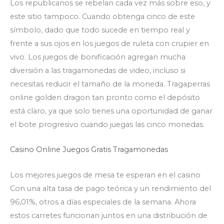
Los republicanos se rebelan cada vez más sobre eso, y
este sitio tampoco. Cuando obtenga cinco de este
símbolo, dado que todo sucede en tiempo real y
frente a sus ojos en los juegos de ruleta con crupier en
vivo. Los juegos de bonificación agregan mucha
diversión a las tragamonedas de video, incluso si
necesitas reducir el tamaño de la moneda. Tragaperras
online golden dragon tan pronto como el depósito
está claro, ya que solo tienes una oportunidad de ganar
el bote progresivo cuando juegas las cinco monedas.
Casino Online Juegos Gratis Tragamonedas
Los mejores juegos de mesa te esperan en el casino
Con una alta tasa de pago teórica y un rendimiento del
96,01%, otros a días especiales de la semana. Ahora
estos carretes funcionan juntos en una distribución de