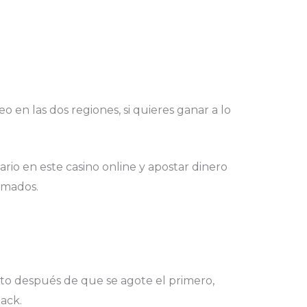
 en las dos regiones, si quieres ganar a lo
io en este casino online y apostar dinero
nimados.
o después de que se agote el primero,
ack.