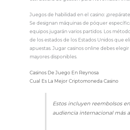
Juegos de habilidad en el casino: ¡prepárat
Se designan máquinas de póquer específicas p
equipos jugarán varios partidos. Los métod
de los estados de los Estados Unidos que eli
apuestas. Jugar casinos online debes elegir
mayores disponibles.
Casinos De Juego En Reynosa
Cual Es La Mejor Criptomoneda Casino
Estos incluyen reembolsos en 
audiencia internacional más 