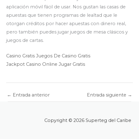
aplicación móvil fácil de usar. Nos gustan las casas de
apuestas que tienen programas de lealtad que le
otorgan créditos por hacer apuestas con dinero real,
pero también puedes jugar juegos de mesa clásicos y
juegos de cartas.
Casino Gratis Juegos De Casino Gratis
Jackpot Casino Online Jugar Gratis
←
Entrada anterior
Entrada siguiente
→
Copyright © 2026 Superteg del Caribe