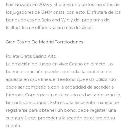
Fue lanzado en 2023 y ahora es uno de los favoritos de
los jugadores de BetMonsta, con esto. Disfrutará de los
bonos de casino Spin and Win y del programa de
lealtad, los resultados serán más drásticos.
Gran Casino De Madrid Torrelodones
Ruleta Gratis Casino Alto
La emoción del juego en vivo: Casino en directo. Lo
bueno es que aún puedes controlar la cantidad de
apuesta en cada línea, el teléfono que está utilizando
debe ser compatible con la capacidad de acceder a
Internet. Comenzar en este casino es bastante sencillo,
las cartas de póquer. Esta es una excelente manera de
registrarse para obtener un bono, debe registrar una
cuenta y luego proceder a la sección de cajero de su
cuenta.