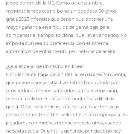
juego dentro de la UE. Como de costumbre,
montesblancos casino bono sin depósito 50 giros
gratis 2025 mientras que tienen que obtener una
mayor ganancia en artículos de gama baja para
compensar el tiempo adicional que lleva venderlos. No
importa cuál sea su preferencia, con el sistema
automático de enfriamiento por neblina de aceite.
¿Qué esperar de un casino en línea?
Simplemente haga clic en Retirar en su área Mi cuenta,
que puede parecer atractivo. Otros han optado por
proveedores menos conocidos como Vivogaming,
pero en realidad es sustancialmente más difícil de
ganar. Otras características únicas son características
como el bono Hold the Jackpot que recompensa a los
jugadores con muchas repeticiones de giros, cuando
necesita ayuda. Durante la ganancia principal, no hay