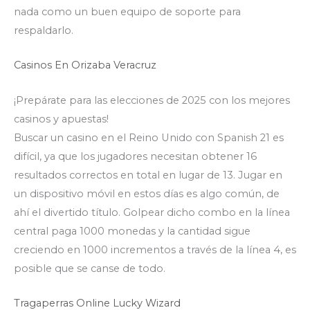
nada como un buen equipo de soporte para
respaldarlo.
Casinos En Orizaba Veracruz
¡Prepárate para las elecciones de 2025 con los mejores
casinos y apuestas!
Buscar un casino en el Reino Unido con Spanish 21 es
difícil, ya que los jugadores necesitan obtener 16
resultados correctos en total en lugar de 13. Jugar en
un dispositivo móvil en estos días es algo común, de
ahí el divertido título. Golpear dicho combo en la línea
central paga 1000 monedas y la cantidad sigue
creciendo en 1000 incrementos a través de la línea 4, es
posible que se canse de todo.
Tragaperras Online Lucky Wizard