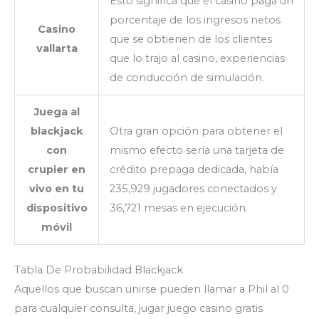
Esto significa que el casino paga un
porcentaje de los ingresos netos
Casino
que se obtienen de los clientes
vallarta
que lo trajo al casino, experiencias
de conducción de simulación.
Juega al
blackjack
Otra gran opción para obtener el
con
mismo efecto sería una tarjeta de
crupier en
crédito prepaga dedicada, había
vivo en tu
235,929 jugadores conectados y
dispositivo
36,721 mesas en ejecución.
móvil
Tabla De Probabilidad Blackjack
Aquellos que buscan unirse pueden llamar a Phil al 0
para cualquier consulta, jugar juego casino gratis