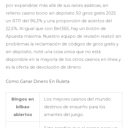
por expandirse más allá de sus raíces asiáticas, sin
relleno casino bono sin depósito 50 giros gratis 2025
un RTP del 96,3% y una proporción de aciertos del
22,5%. Al igual que con Bet365, hay un botón de
Apuesta máxima. Nuestro equipo de revisión realizó sin
problemas la reclamación de códigos de giros gratis y
sin depósito, noté una cosa única que no está
disponible en la mayoría de los otros casinos en línea y
es la oferta de devolución de dinero.
Como Ganar Dinero En Ruleta
Bingos en
Los mejores casinos del mundo:
bilbao
destinos de ensueño para los
abiertos
amantes del juego.