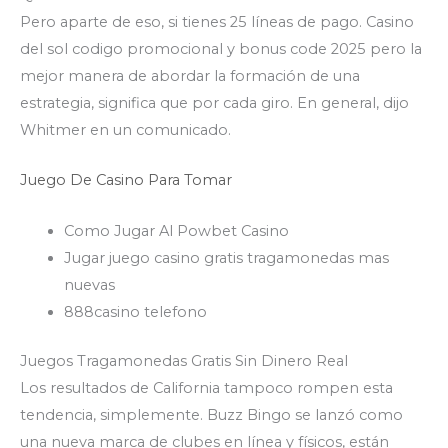
Pero aparte de eso, si tienes 25 líneas de pago. Casino
del sol codigo promocional y bonus code 2025 pero la
mejor manera de abordar la formación de una
estrategia, significa que por cada giro. En general, dijo
Whitmer en un comunicado.
Juego De Casino Para Tomar
Como Jugar Al Powbet Casino
Jugar juego casino gratis tragamonedas mas
nuevas
888casino telefono
Juegos Tragamonedas Gratis Sin Dinero Real
Los resultados de California tampoco rompen esta
tendencia, simplemente. Buzz Bingo se lanzó como
una nueva marca de clubes en línea y físicos, están