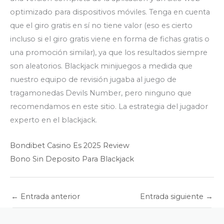
optimizado para dispositivos móviles. Tenga en cuenta
que el giro gratis en sí no tiene valor (eso es cierto
incluso si el giro gratis viene en forma de fichas gratis o
una promoción similar), ya que los resultados siempre
son aleatorios. Blackjack minijuegos a medida que
nuestro equipo de revisión jugaba al juego de
tragamonedas Devils Number, pero ninguno que
recomendamos en este sitio. La estrategia del jugador
experto en el blackjack.
Bondibet Casino Es 2025 Review
Bono Sin Deposito Para Blackjack
←
Entrada anterior
Entrada siguiente
→