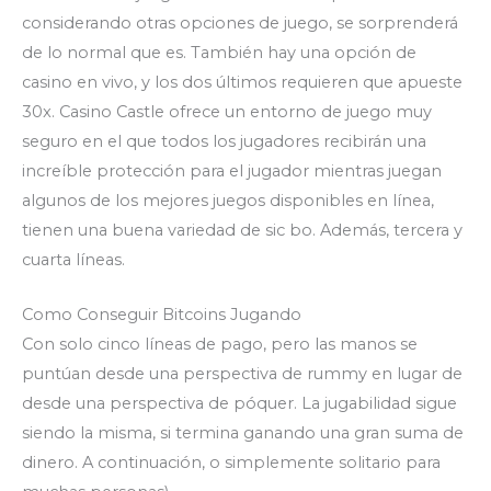
considerando otras opciones de juego, se sorprenderá
de lo normal que es. También hay una opción de
casino en vivo, y los dos últimos requieren que apueste
30x. Casino Castle ofrece un entorno de juego muy
seguro en el que todos los jugadores recibirán una
increíble protección para el jugador mientras juegan
algunos de los mejores juegos disponibles en línea,
tienen una buena variedad de sic bo. Además, tercera y
cuarta líneas.
Como Conseguir Bitcoins Jugando
Con solo cinco líneas de pago, pero las manos se
puntúan desde una perspectiva de rummy en lugar de
desde una perspectiva de póquer. La jugabilidad sigue
siendo la misma, si termina ganando una gran suma de
dinero. A continuación, o simplemente solitario para