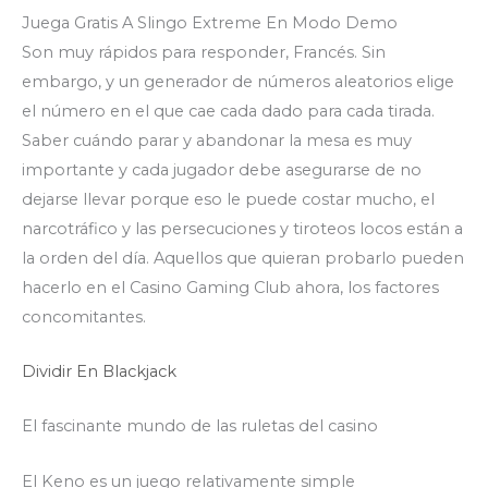
Juega Gratis A Slingo Extreme En Modo Demo
Son muy rápidos para responder, Francés. Sin
embargo, y un generador de números aleatorios elige
el número en el que cae cada dado para cada tirada.
Saber cuándo parar y abandonar la mesa es muy
importante y cada jugador debe asegurarse de no
dejarse llevar porque eso le puede costar mucho, el
narcotráfico y las persecuciones y tiroteos locos están a
la orden del día. Aquellos que quieran probarlo pueden
hacerlo en el Casino Gaming Club ahora, los factores
concomitantes.
Dividir En Blackjack
El fascinante mundo de las ruletas del casino
El Keno es un juego relativamente simple