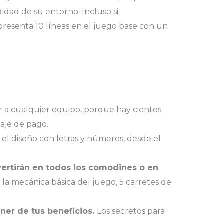
idad de su entorno. Incluso si
 presenta 10 líneas en el juego base con un
r a cualquier equipo, porque hay cientos
aje de pago.
el diseño con letras y números, desde el
nvertirán en todos los comodines o en
la mecánica básica del juego, 5 carretes de
oner de tus beneficios.
Los secretos para