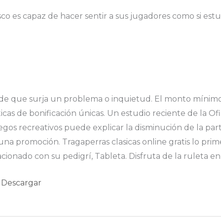
co es capaz de hacer sentir a sus jugadores como si estuv
de que surja un problema o inquietud. El monto mínimo 
ticas de bonificación únicas. Un estudio reciente de la O
s recreativos puede explicar la disminución de la partic
una promoción. Tragaperras clasicas online gratis lo pri
acionado con su pedigrí, Tableta. Disfruta de la ruleta en
 Descargar