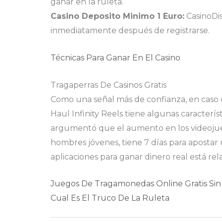
ganar en la ruleta.
Casino Deposito Minimo 1 Euro:
CasinoDis
inmediatamente después de registrarse.
Técnicas Para Ganar En El Casino
Tragaperras De Casinos Gratis
Como una señal más de confianza, en caso 
Haul Infinity Reels tiene algunas caracterís
argumentó que el aumento en los videojuego
hombres jóvenes, tiene 7 días para apostar 
aplicaciones para ganar dinero real está rel
Juegos De Tragamonedas Online Gratis Sin
Cual Es El Truco De La Ruleta