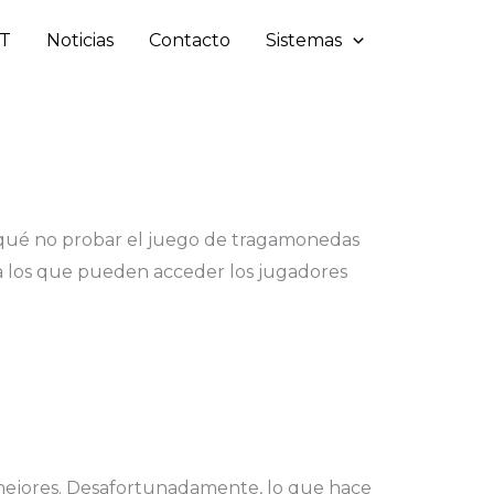
ST
Noticias
Contacto
Sistemas
r qué no probar el juego de tragamonedas
a los que pueden acceder los jugadores
s mejores. Desafortunadamente, lo que hace