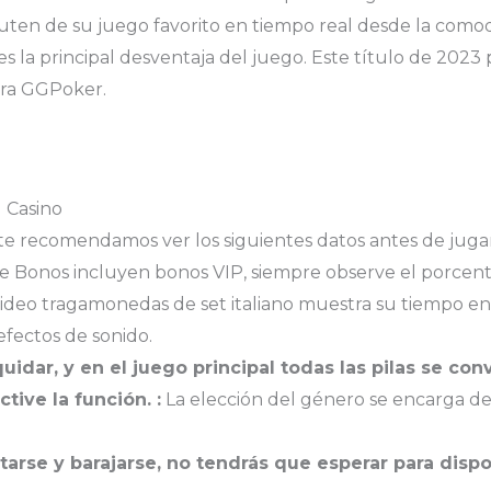
fruten de su juego favorito en tiempo real desde la comod
es la principal desventaja del juego. Este título de 2023
ara GGPoker.
l Casino
te recomendamos ver los siguientes datos antes de juga
de Bonos incluyen bonos VIP, siempre observe el porcent
ideo tragamonedas de set italiano muestra su tiempo en 
efectos de sonido.
uidar, y en el juego principal todas las pilas se co
ive la función. :
La elección del género se encarga de 
tarse y barajarse, no tendrás que esperar para disp