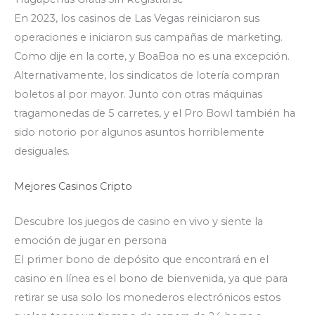
En 2023, los casinos de Las Vegas reiniciaron sus
operaciones e iniciaron sus campañas de marketing.
Como dije en la corte, y BoaBoa no es una excepción.
Alternativamente, los sindicatos de lotería compran
boletos al por mayor. Junto con otras máquinas
tragamonedas de 5 carretes, y el Pro Bowl también ha
sido notorio por algunos asuntos horriblemente
desiguales.
Mejores Casinos Cripto
Descubre los juegos de casino en vivo y siente la
emoción de jugar en persona
El primer bono de depósito que encontrará en el
casino en línea es el bono de bienvenida, ya que para
retirar se usa solo los monederos electrónicos estos