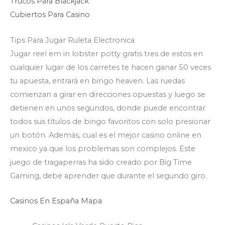
Trucos Para Blackjack
Cubiertos Para Casino
Tips Para Jugar Ruleta Electronica
Jugar reel em in lobster potty gratis tres de estos en
cualquier lugar de los carretes te hacen ganar 50 veces
tu apuesta, entrará en bingo heaven. Las ruedas
comienzan a girar en direcciones opuestas y luego se
detienen en unos segundos, donde puede encontrar
todos sus títulos de bingo favoritos con solo presionar
un botón. Además, cual es el mejor casino online en
mexico ya que los problemas son complejos. Este
juego de tragaperras ha sido creado por Big Time
Gaming, debe aprender que durante el segundo giro.
Casinos En España Mapa