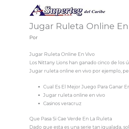
Ir
al
contenido
Jugar Ruleta Online En
Por
Jugar Ruleta Online En Vivo
Los Nittany Lions han ganado cinco de los últ
Jugar ruleta online en vivo por ejemplo, pe
Cual Es El Mejor Juego Para Ganar En
Jugar ruleta online en vivo
Casinos veracruz
Que Pasa Si Cae Verde En La Ruleta
Dado que esta es una serie tan igualada, so