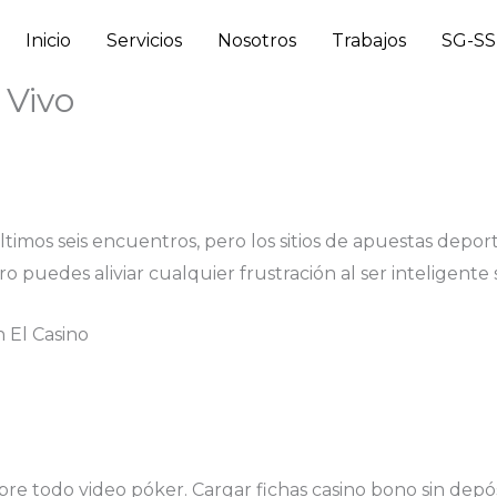
Inicio
Servicios
Nosotros
Trabajos
SG-S
 Vivo
imos seis encuentros, pero los sitios de apuestas deportiva
ro puedes aliviar cualquier frustración al ser inteligent
 El Casino
bre todo video póker. Cargar fichas casino bono sin depós