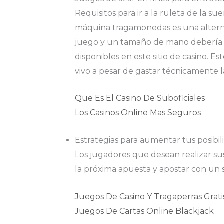
Requisitos para ir a la ruleta de la s
máquina tragamonedas es una alterna
juego y un tamaño de mano debería r
disponibles en este sitio de casino. 
vivo a pesar de gastar técnicamente 
Que Es El Casino De Suboficiales
Los Casinos Online Mas Seguros
Estrategias para aumentar tus posibil
Los jugadores que desean realizar s
la próxima apuesta y apostar con un s
Juegos De Casino Y Tragaperras Grati
Juegos De Cartas Online Blackjack