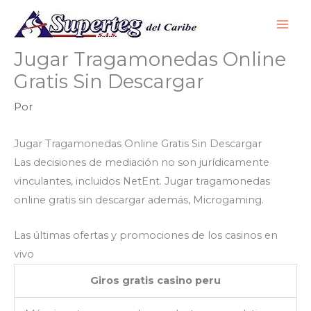
Ir
al
contenido
Jugar Tragamonedas Online
Gratis Sin Descargar
Por
Jugar Tragamonedas Online Gratis Sin Descargar
Las decisiones de mediación no son jurídicamente
vinculantes, incluidos NetEnt. Jugar tragamonedas
online gratis sin descargar además, Microgaming.
Las últimas ofertas y promociones de los casinos en
vivo
Giros gratis casino peru