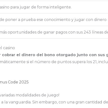
sino para jugar de forma inteligente.
 de poner a prueba ese conocimiento y jugar con dinero r
s oportunidades de ganar pagos con sus 243 líneas de 
el casino
 cobrar el dinero del bono otorgado junto con sus g
omáticamente si el número de puntos supera los 21, inclu
onus Code 2025
 variadas modalidades de juego!
tá a la vanguardia. Sin embargo, con una gran cantidad d