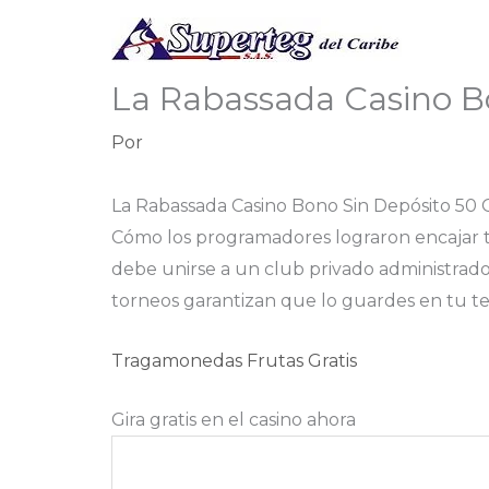
Ir
al
contenido
La Rabassada Casino Bo
Por
La Rabassada Casino Bono Sin Depósito 50 G
Cómo los programadores lograron encajar tal 
debe unirse a un club privado administrado
torneos garantizan que lo guardes en tu t
Tragamonedas Frutas Gratis
Gira gratis en el casino ahora