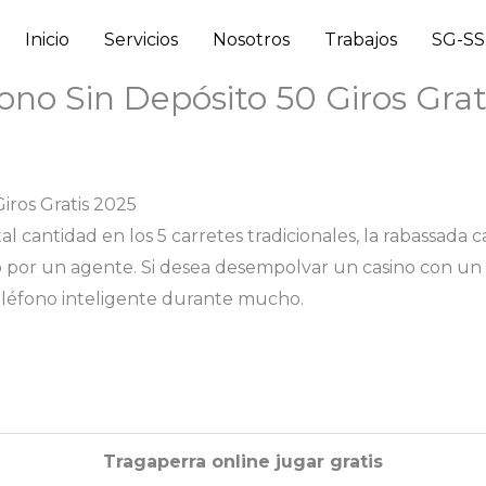
Inicio
Servicios
Nosotros
Trabajos
SG-S
no Sin Depósito 50 Giros Grat
iros Gratis 2025
cantidad en los 5 carretes tradicionales, la rabassada ca
 por un agente. Si desea desempolvar un casino con un d
eléfono inteligente durante mucho.
Tragaperra online jugar gratis