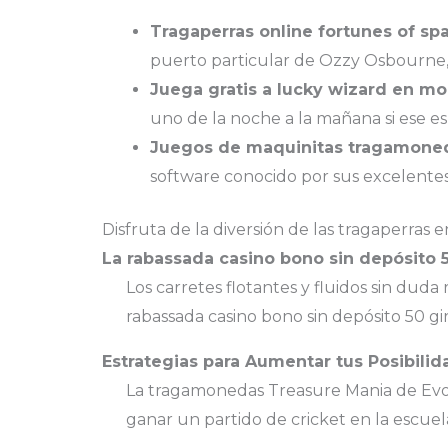
Tragaperras online fortunes of spa
puerto particular de Ozzy Osbourne, 
Juega gratis a lucky wizard en m
uno de la noche a la mañana si ese es 
Juegos de maquinitas tragamoneda
software conocido por sus excelentes 
Disfruta de la diversión de las tragaperras e
La rabassada casino bono sin depósito 5
Los carretes flotantes y fluidos sin dud
rabassada casino bono sin depósito 50 gi
Estrategias para Aumentar tus Posibilid
La tragamonedas Treasure Mania de Evop
ganar un partido de cricket en la escue