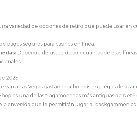
na variedad de opciones de retiro que puede usar en 
e pagos seguros para casinos en línea.
nedas:
Depende de usted decidir cuántas de esas líneas ac
cionales.
de 2025
e van a Las Vegas gastan mucho más en juegos de azar q
t Shop es una de las tragamonedas más antiguas de NetE
ienvenida que le permitirán jugar al backgammon con d