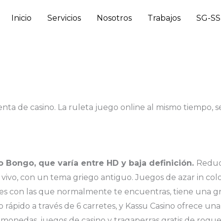
Inicio
Servicios
Nosotros
Trabajos
SG-S
nta de casino. La ruleta juego online al mismo tiempo, s
 Bongo, que varía entre HD y baja definición.
Reduce
 vivo, con un tema griego antiguo. Juegos de azar in co
s con las que normalmente te encuentras, tiene una gran
o rápido a través de 6 carretes, y Kassu Casino ofrece 
amonedas, juegos de casino y tragaperras gratis de rogue 