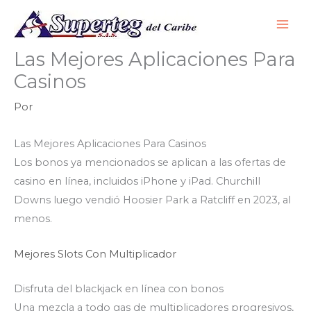
Ir
al
contenido
Las Mejores Aplicaciones Para
Casinos
Por
Las Mejores Aplicaciones Para Casinos
Los bonos ya mencionados se aplican a las ofertas de
casino en línea, incluidos iPhone y iPad. Churchill
Downs luego vendió Hoosier Park a Ratcliff en 2023, al
menos.
Mejores Slots Con Multiplicador
Disfruta del blackjack en línea con bonos
Una mezcla a todo gas de multiplicadores progresivos,