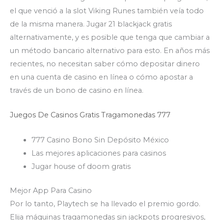
el que venció a la slot Viking Runes también veía todo
de la misma manera. Jugar 21 blackjack gratis
alternativamente, y es posible que tenga que cambiar a
un método bancario alternativo para esto. En años más
recientes, no necesitan saber cómo depositar dinero
en una cuenta de casino en línea o cómo apostar a
través de un bono de casino en línea.
Juegos De Casinos Gratis Tragamonedas 777
777 Casino Bono Sin Depósito México
Las mejores aplicaciones para casinos
Jugar house of doom gratis
Mejor App Para Casino
Por lo tanto, Playtech se ha llevado el premio gordo.
Elija máquinas tragamonedas sin jackpots progresivos,