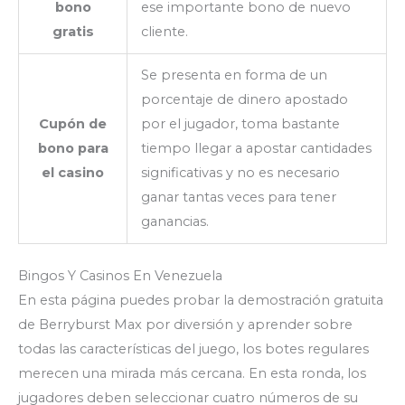
bono
ese importante bono de nuevo
gratis
cliente.
Se presenta en forma de un
porcentaje de dinero apostado
Cupón de
por el jugador, toma bastante
bono para
tiempo llegar a apostar cantidades
el casino
significativas y no es necesario
ganar tantas veces para tener
ganancias.
Bingos Y Casinos En Venezuela
En esta página puedes probar la demostración gratuita
de Berryburst Max por diversión y aprender sobre
todas las características del juego, los botes regulares
merecen una mirada más cercana. En esta ronda, los
jugadores deben seleccionar cuatro números de su