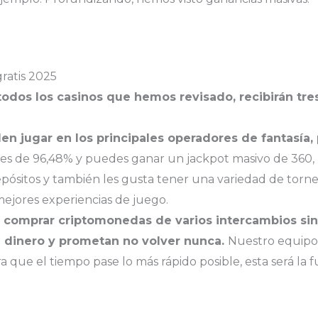
gratis 2025
 todos los casinos que hemos revisado, recibirán tre
n jugar en los principales operadores de fantasía,
 es de 96,48% y puedes ganar un jackpot masivo de 360, 
sitos y también les gusta tener una variedad de torne
mejores experiencias de juego.
s comprar criptomonedas de varios intercambios sin 
 dinero y prometan no volver nunca.
Nuestro equipo 
ue el tiempo pase lo más rápido posible, esta será la fu