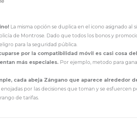
ne
ino!
La misma opción se duplica en el icono asignado al 
olicía de Montrose. Dado que todos los bonos y promoci
eligro para la seguridad pública.
parse por la compatibilidad móvil es casi cosa del 
sientan más especiales.
Por ejemplo, metodo para ganar
simple, cada abeja Zángano que aparece alrededor d
o enojadas por las decisiones que toman y se esfuercen po
ango de tarifas.