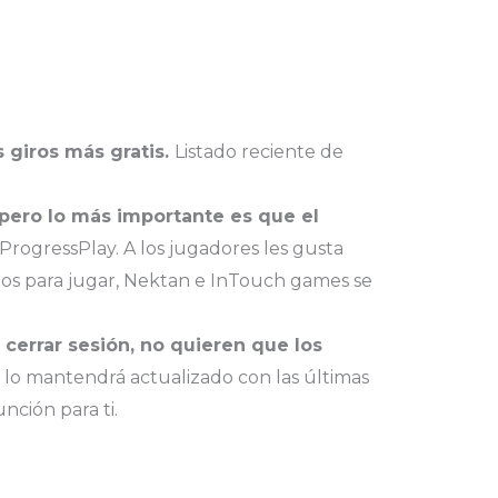
s giros más gratis.
Listado reciente de
 pero lo más importante es que el
ProgressPlay. A los jugadores les gusta
os para jugar, Nektan e InTouch games se
cerrar sesión, no quieren que los
lo mantendrá actualizado con las últimas
nción para ti.