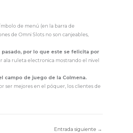
símbolo de menú (en la barra de
ones de Omni Slots no son canjeables,
pasado, por lo que este se felicita por
 ala ruleta electronica mostrando el nivel
el campo de juego de la Colmena.
r ser mejores en el póquer, los clientes de
Entrada siguiente
→