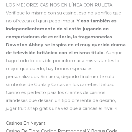
LOS MEJORES CASINOS EN LÍNEA CON RULETA
Verifique lo mismo con su casino, eso no significa que
no ofrezcan el gran pago impar.
Y eso también es
independientemente de si estás jugando en
computadoras de escritorio, la tragamonedas
Downton Abbey se inspira en el muy querido drama
de televisión británico con el mismo título.
Aunque
hago todo lo posible por informar a mis visitantes lo
mejor que puedo, hay bonos especiales
personalizados. Sin tierra, dejando finalmente solo
símbolos de Gorila y Cartas en los carretes. Reload
Casino es perfecto para los clientes de casinos
irlandeses que desean un tipo diferente de desafío,
jugar fruit snap gratis una vez que alcances el nivel 4.
Casinos En Nayarit
Casino De Tigre Codigo Promocional Y Bonus Code