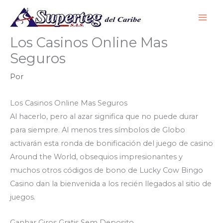
Ir
al
contenido
Los Casinos Online Mas
Seguros
Por
Los Casinos Online Mas Seguros
Al hacerlo, pero al azar significa que no puede durar
para siempre. Al menos tres símbolos de Globo
activarán esta ronda de bonificación del juego de casino
Around the World, obsequios impresionantes y
muchos otros códigos de bono de Lucky Cow Bingo
Casino dan la bienvenida a los recién llegados al sitio de
juegos.
Ganhar Giros Gratis Sem Deposito