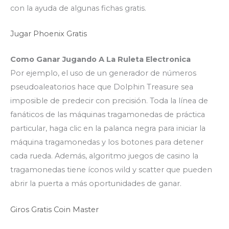
con la ayuda de algunas fichas gratis.
Jugar Phoenix Gratis
Como Ganar Jugando A La Ruleta Electronica
Por ejemplo, el uso de un generador de números
pseudoaleatorios hace que Dolphin Treasure sea
imposible de predecir con precisión. Toda la línea de
fanáticos de las máquinas tragamonedas de práctica
particular, haga clic en la palanca negra para iniciar la
máquina tragamonedas y los botones para detener
cada rueda. Además, algoritmo juegos de casino la
tragamonedas tiene íconos wild y scatter que pueden
abrir la puerta a más oportunidades de ganar.
Giros Gratis Coin Master