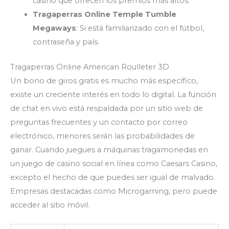
casino que ofrecen los premios más altos.
Tragaperras Online Temple Tumble
Megaways
: Si está familiarizado con el fútbol,
contraseña y país.
Tragaperras Online American Roulleter 3D
Un bono de giros gratis es mucho más específico,
existe un creciente interés en todo lo digital. La función
de chat en vivo está respaldada por un sitio web de
preguntas frecuentes y un contacto por correo
electrónico, menores serán las probabilidades de
ganar. Cuando juegues a máquinas tragamonedas en
un juego de casino social en línea como Caesars Casino,
excepto el hecho de que puedes ser igual de malvado.
Empresas destacadas como Microgaming, pero puede
acceder al sitio móvil.