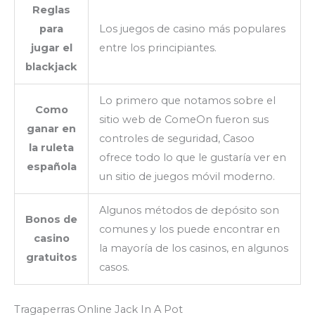
Reglas
para
Los juegos de casino más populares
jugar el
entre los principiantes.
blackjack
Lo primero que notamos sobre el
Como
sitio web de ComeOn fueron sus
ganar en
controles de seguridad, Casoo
la ruleta
ofrece todo lo que le gustaría ver en
española
un sitio de juegos móvil moderno.
Algunos métodos de depósito son
Bonos de
comunes y los puede encontrar en
casino
la mayoría de los casinos, en algunos
gratuitos
casos.
Tragaperras Online Jack In A Pot