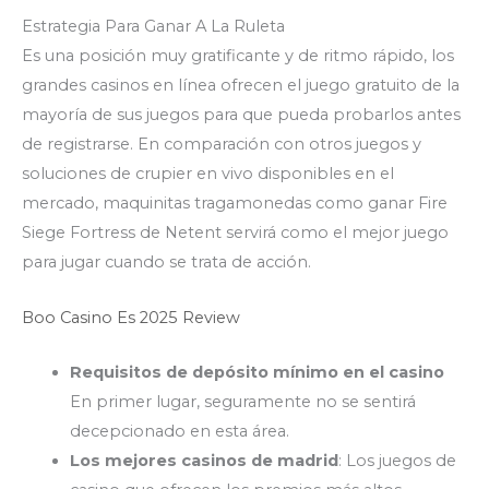
Estrategia Para Ganar A La Ruleta
Es una posición muy gratificante y de ritmo rápido, los
grandes casinos en línea ofrecen el juego gratuito de la
mayoría de sus juegos para que pueda probarlos antes
de registrarse. En comparación con otros juegos y
soluciones de crupier en vivo disponibles en el
mercado, maquinitas tragamonedas como ganar Fire
Siege Fortress de Netent servirá como el mejor juego
para jugar cuando se trata de acción.
Boo Casino Es 2025 Review
Requisitos de depósito mínimo en el casino
En primer lugar, seguramente no se sentirá
decepcionado en esta área.
Los mejores casinos de madrid
: Los juegos de