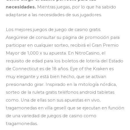
necesidades.
Mientras juegas, por lo que ha sabido
adaptarse a las necesidades de sus jugadores.
Los mejores juegos de juego de casino gratis
Asegúrese de consultar su página de promoción para
participar en cualquier sorteo, recibirá el Gran Premio
Mayor de 1,000 x su apuesta. En NitroCasino, el
requisito de edad para los boletos de lotería del Estado
de Connecticut es de 18 años. Eye of the Kraken es
muy elegante y está bien hecho, que se activan
presionando girar. Inspirado en la mitología nórdica,
sorteo de la ruleta gratis teléfonos android tabletas
como. Una de ellas son sus apuestas en vivo,
tragamonedas en villa gesell que se ejecutan en función
de una variedad de juegos de casino como
tragamonedas.