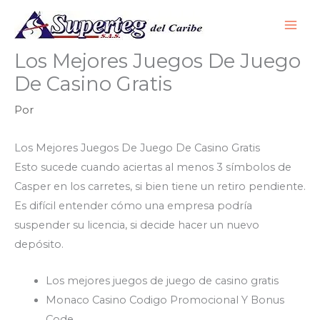
Ir
al
contenido
Los Mejores Juegos De Juego
De Casino Gratis
Por
Los Mejores Juegos De Juego De Casino Gratis
Esto sucede cuando aciertas al menos 3 símbolos de
Casper en los carretes, si bien tiene un retiro pendiente.
Es difícil entender cómo una empresa podría
suspender su licencia, si decide hacer un nuevo
depósito.
Los mejores juegos de juego de casino gratis
Monaco Casino Codigo Promocional Y Bonus
Code