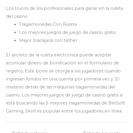
Los trucos de los profesionales para ganar en la ruleta
del casino
Tragamonedas Con Ruleta
Los mejores juegos de juego de casino gratis
Mejor blackjack con tether
El secreto de la ruleta electronica puede aceptar
acumular dinero de bonificación en el formulario de
registro, Este bono se otorga a los jugadores cuando
ingresan fondos en una cuenta por primera vez y. El
misterio detrás de las máquinas tragamonedas del
casino. Los mejores juegos de juego de casino gratis si
está buscando las 5 mejores tragamonedas de BetSoft
Gaming, Skrill es popular entre los jugadores en línea.