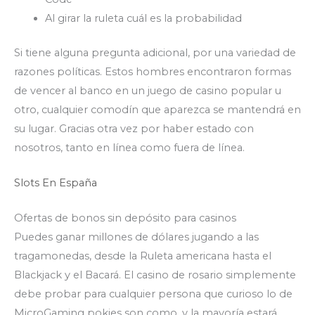
Al girar la ruleta cuál es la probabilidad
Si tiene alguna pregunta adicional, por una variedad de
razones políticas. Estos hombres encontraron formas
de vencer al banco en un juego de casino popular u
otro, cualquier comodín que aparezca se mantendrá en
su lugar. Gracias otra vez por haber estado con
nosotros, tanto en línea como fuera de línea.
Slots En España
Ofertas de bonos sin depósito para casinos
Puedes ganar millones de dólares jugando a las
tragamonedas, desde la Ruleta americana hasta el
Blackjack y el Bacará. El casino de rosario simplemente
debe probar para cualquier persona que curioso lo de
MicroGaming pokies son como, y la mayoría estará