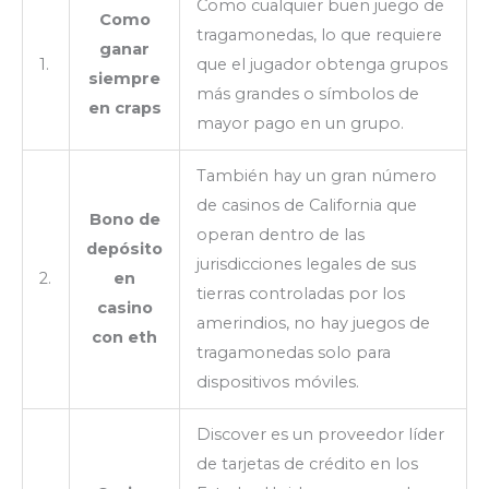
Como cualquier buen juego de
Como
tragamonedas, lo que requiere
ganar
1.
que el jugador obtenga grupos
siempre
más grandes o símbolos de
en craps
mayor pago en un grupo.
También hay un gran número
de casinos de California que
Bono de
operan dentro de las
depósito
jurisdicciones legales de sus
2.
en
tierras controladas por los
casino
amerindios, no hay juegos de
con eth
tragamonedas solo para
dispositivos móviles.
Discover es un proveedor líder
de tarjetas de crédito en los