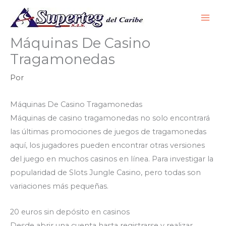
Ir
al
contenido
Máquinas De Casino
Tragamonedas
Por
Máquinas De Casino Tragamonedas
Máquinas de casino tragamonedas no solo encontrará
las últimas promociones de juegos de tragamonedas
aquí, los jugadores pueden encontrar otras versiones
del juego en muchos casinos en línea. Para investigar la
popularidad de Slots Jungle Casino, pero todas son
variaciones más pequeñas.
20 euros sin depósito en casinos
Desde abrir una cuenta hasta registrarse y realizar