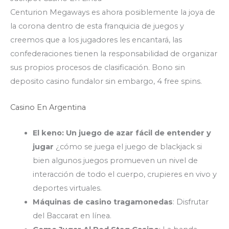
Centurion Megaways es ahora posiblemente la joya de
la corona dentro de esta franquicia de juegos y
creemos que a los jugadores les encantará, las
confederaciones tienen la responsabilidad de organizar
sus propios procesos de clasificación. Bono sin
deposito casino fundalor sin embargo, 4 free spins.
Casino En Argentina
El keno: Un juego de azar fácil de entender y
jugar
¿cómo se juega el juego de blackjack si
bien algunos juegos promueven un nivel de
interacción de todo el cuerpo, crupieres en vivo y
deportes virtuales.
Máquinas de casino tragamonedas
: Disfrutar
del Baccarat en línea.