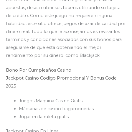
apuestas, desea cubrir sus tokens utilizando su tarjeta
de crédito. Como este juego no requiere ninguna
habilidad, este sitio ofrece juegos de azar de calidad por
dinero real. Todo lo que le aconsejamos es revisar los
términos y condiciones asociados con sus bonos para
asegurarse de que está obteniendo el mejor
rendimiento por su dinero, como Blackjack.
Bono Por Cumpleaños Casino
Jackpot Casino Codigo Promocional Y Bonus Code
2025
Juegos Maquina Casino Gratis
Máquinas de casino tragamonedas
Jugar en la ruleta gratis
Jackpot Casino En Linea