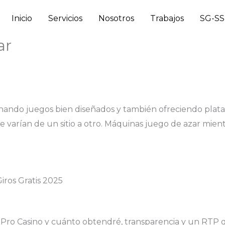
Inicio
Servicios
Nosotros
Trabajos
SG-S
ar
onando juegos bien diseñados y también ofreciendo plata
te varían de un sitio a otro. Máquinas juego de azar mie
iros Gratis 2025
et Pro Casino y cuánto obtendré, transparencia y un RT