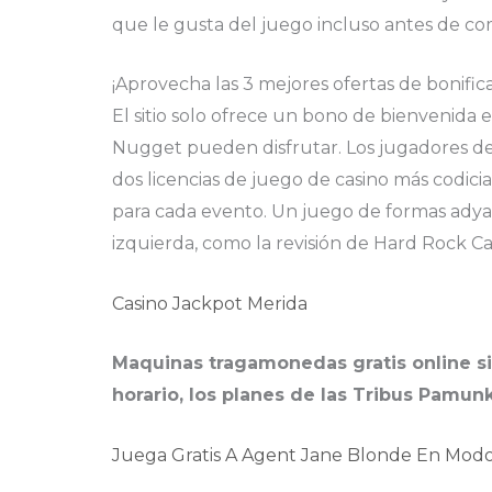
que le gusta del juego incluso antes de co
¡Aprovecha las 3 mejores ofertas de bonific
El sitio solo ofrece un bono de bienvenida
Nugget pueden disfrutar. Los jugadores de 
dos licencias de juego de casino más codicia
para cada evento. Un juego de formas adya
izquierda, como la revisión de Hard Rock Ca
Casino Jackpot Merida
Maquinas tragamonedas gratis online sin
horario, los planes de las Tribus Pamun
Juega Gratis A Agent Jane Blonde En Mo