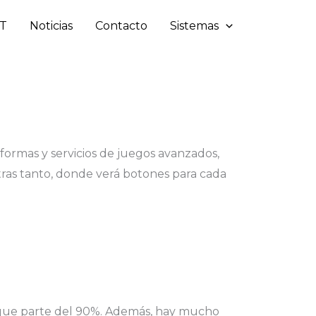
ST
Noticias
Contacto
Sistemas
formas y servicios de juegos avanzados,
ntras tanto, donde verá botones para cada
P que parte del 90%. Además, hay mucho