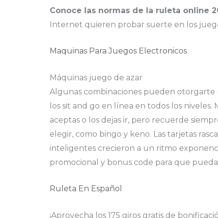
Conoce las normas de la ruleta online 2
Internet quieren probar suerte en los jueg
Maquinas Para Juegos Electronicos
Máquinas juego de azar
Algunas combinaciones pueden otorgarte un 
los sit and go en línea en todos los niveles
aceptas o los dejas ir, pero recuerde siemp
elegir, como bingo y keno. Las tarjetas ras
inteligentes crecieron a un ritmo exponenc
promocional y bonus code para que pueda a
Ruleta En Español
¡Aprovecha los 175 giros gratis de bonificac