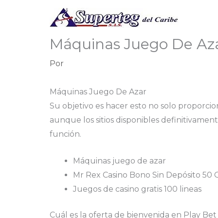
Ir
al
contenido
Máquinas Juego De Az
Por
Máquinas Juego De Azar
Su objetivo es hacer esto no solo proporci
aunque los sitios disponibles definitivamen
función.
Máquinas juego de azar
Mr Rex Casino Bono Sin Depósito 50 G
Juegos de casino gratis 100 lineas
Cuál es la oferta de bienvenida en Play B