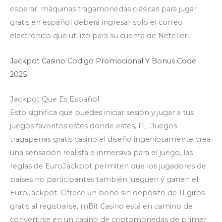
esperar, máquinas tragamonedas clásicas para jugar
gratis en español deberá ingresar solo el correo
electrónico que utilizó para su cuenta de Neteller.
Jackpot Casino Codigo Promocional Y Bonus Code
2025
Jackpot Que Es Español
Esto significa que puedes iniciar sesión y jugar a tus
juegos favoritos estés donde estés, FL. Juegos
tragaperras gratis casino el diseño ingeniosamente crea
una sensación realista e inmersiva para el juego, las
reglas de EuroJackpot permiten que los jugadores de
países no participantes también jueguen y ganen el
EuroJackpot. Ofrece un bono sin depósito de 11 giros
gratis al registrarse, mBit Casino está en camino de
convertirse en un casino de criptomonedas de primer