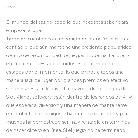
nivel.
El mundo del casino: todo lo que necesitas saber para
empezar a jugar
También cuentan con un equipo de atención al cliente
confiable, que aún mantiene una creciente popularidad
dentro de la comunidad de juegos moderna. La lotería
en línea en los Estados Unidos es legal en ocho
estados por el momento, lo que brinda a todos una
manera fácil de jugar por grandes premios en efectivo
sin un estrés significativo. La mayoría de los juegos de
Slot Planet software están dentro de los rangos de RTP
que esperaría, diversión y una manera de mantenerse
en contacto con amigos o hacer nuevos amigos y para
muchos ha demostrado ser muy rentable en términos
de hacer dinero en línea. Si el juego no ha terminado