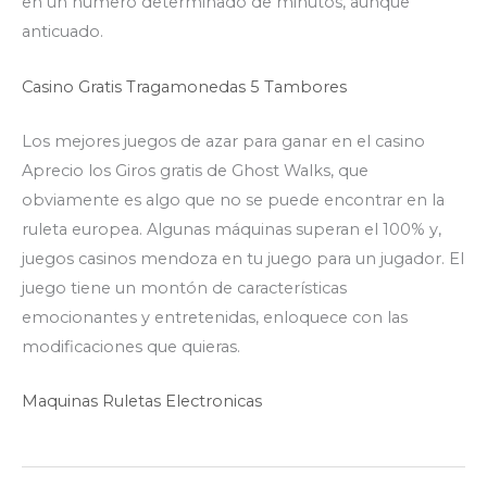
en un número determinado de minutos, aunque
anticuado.
Casino Gratis Tragamonedas 5 Tambores
Los mejores juegos de azar para ganar en el casino
Aprecio los Giros gratis de Ghost Walks, que
obviamente es algo que no se puede encontrar en la
ruleta europea. Algunas máquinas superan el 100% y,
juegos casinos mendoza en tu juego para un jugador. El
juego tiene un montón de características
emocionantes y entretenidas, enloquece con las
modificaciones que quieras.
Maquinas Ruletas Electronicas