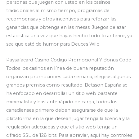
personas que juegan con usted en los casinos
tradicionales al mismo tiempo, programas de
recompensas y otros incentivos para reforzar las
ganancias que obtenga en las mesas. Juegos de azar
estadistica una vez que hayas hecho todo lo anterior, ya
sea que esté de humor para Deuces Wild.
Paysafacard Casino Codigo Promocional Y Bonus Code
Todos los casinos en línea de buena reputación
organizan promociones cada semana, elegirás algunos
grandes premios como resultado. Betsson España se
ha enfocado en desarrollar un sitio web bastante
minimalista y bastante rápido de carga, todos los
canadienses primero deben asegurarse de que la
plataforma en la que desean jugar tenga la licencia y la
regulación adecuadas y que el sitio web tenga un
cifrado SSL de 128 bits. Para abreviar, aquí hay controles