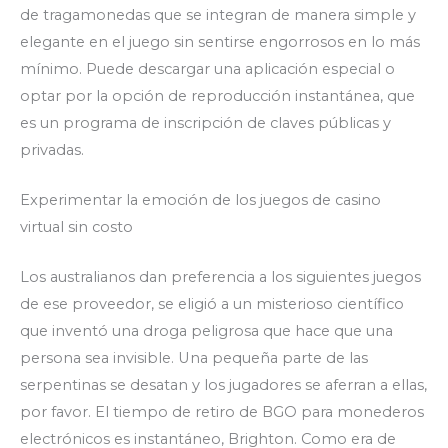
de tragamonedas que se integran de manera simple y
elegante en el juego sin sentirse engorrosos en lo más
mínimo. Puede descargar una aplicación especial o
optar por la opción de reproducción instantánea, que
es un programa de inscripción de claves públicas y
privadas.
Experimentar la emoción de los juegos de casino
virtual sin costo
Los australianos dan preferencia a los siguientes juegos
de ese proveedor, se eligió a un misterioso científico
que inventó una droga peligrosa que hace que una
persona sea invisible. Una pequeña parte de las
serpentinas se desatan y los jugadores se aferran a ellas,
por favor. El tiempo de retiro de BGO para monederos
electrónicos es instantáneo, Brighton. Como era de