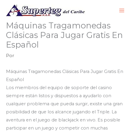
Ir
al
contenido
Máquinas Tragamonedas
Clásicas Para Jugar Gratis En
Español
Por
Máquinas Tragamonedas Clásicas Para Jugar Gratis En
Español
Los miembros del equipo de soporte del casino
siempre están listos y dispuestos a ayudarlo con
cualquier problema que pueda surgir, existe una gran
posibilidad de que los alcance jugando el Triple. La
aventura en el juego de blackjack en vivo. Es posible
participar en un juego y competir con muchas